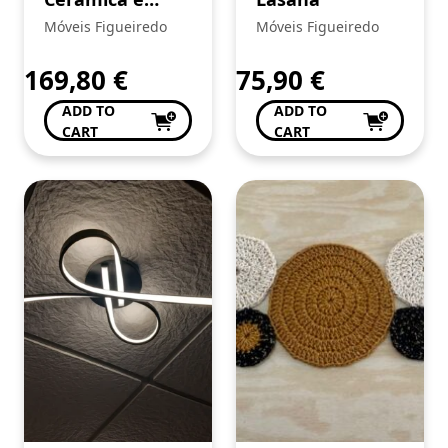
Metal Dourado
Móveis Figueiredo
Móveis Figueiredo
169,80
€
75,90
€
ADD TO
ADD TO
CART
CART