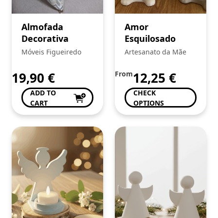
Almofada
Amor
Decorativa
Esquilosado
Móveis Figueiredo
Artesanato da Mãe
19,90
€
From
12,25
€
ADD TO
CHECK
CART
OPTIONS