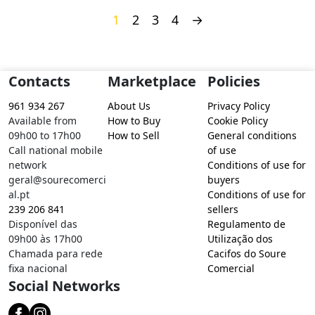
1
2
3
4
→
Contacts
Marketplace
Policies
961 934 267
About Us
Privacy Policy
Available from
How to Buy
Cookie Policy
09h00 to 17h00
How to Sell
General conditions
Call national mobile
of use
network
Conditions of use for
geral@sourecomerci
buyers
al.pt
Conditions of use for
239 206 841
sellers
Disponível das
Regulamento de
09h00 às 17h00
Utilização dos
Chamada para rede
Cacifos do Soure
fixa nacional
Comercial
Social Networks