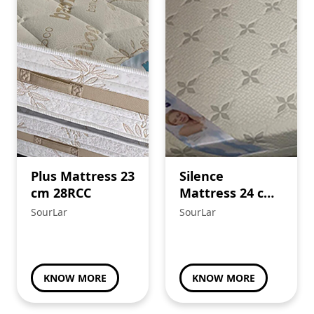
Plus Mattress 23
Silence
cm 28RCC
Mattress 24 cm
with
SourLar
SourLar
Viscoelastic and
Premium Outer
Cover
KNOW MORE
KNOW MORE