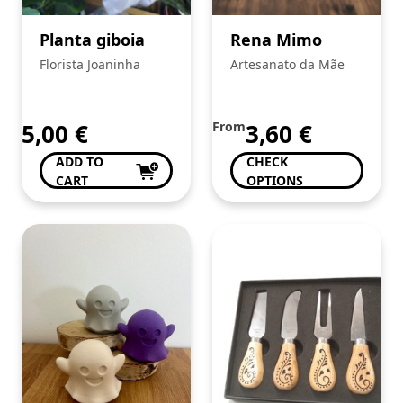
In Stock
Planta giboia
Rena Mimo
Florista Joaninha
Artesanato da Mãe
STORES
À Mesa Com...
(1)
Artes Mais
(21)
5,00
€
From
3,60
€
Artesanato da Mãe
(45)
ADD TO
CHECK
Florista Joaninha
(5)
CART
OPTIONS
Fotonoivos
(12)
Show more ...