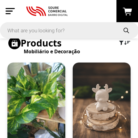
Active Filters
Clear All
Category: Mobiliário e Decoração
Products
Mobiliário e Decoração
PRICE
-
Apply
On Sale