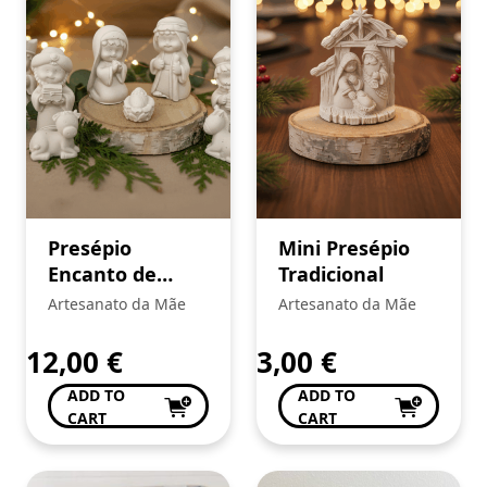
Presépio
Mini Presépio
Encanto de
Tradicional
Natal
Artesanato da Mãe
Artesanato da Mãe
12,00
€
3,00
€
ADD TO
ADD TO
CART
CART