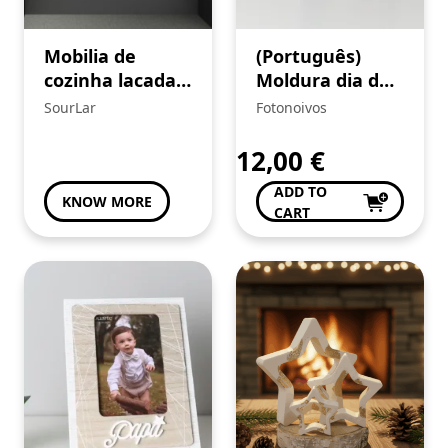
Mobilia de
(Português)
cozinha lacada,
Moldura dia do
Ilha
Pai
SourLar
Fotonoivos
12,00
€
ADD TO
KNOW MORE
CART