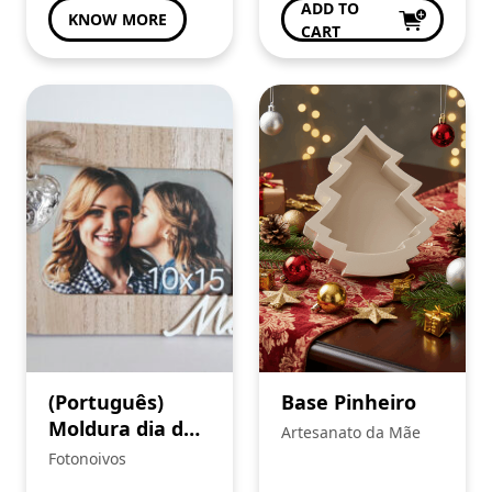
ADD TO
KNOW MORE
CART
(Português)
Base Pinheiro
Moldura dia da
Artesanato da Mãe
Mãe
Fotonoivos