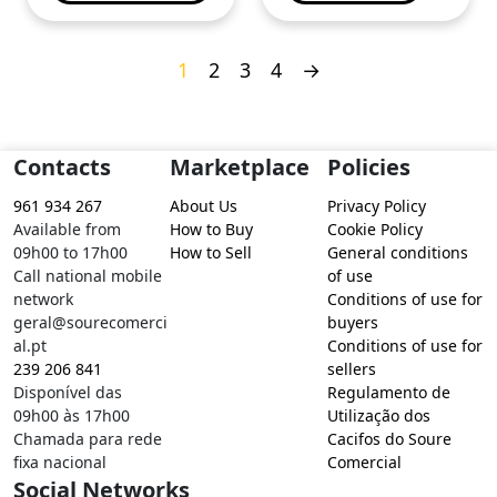
1
2
3
4
→
Contacts
Marketplace
Policies
961 934 267
About Us
Privacy Policy
Available from
How to Buy
Cookie Policy
09h00 to 17h00
How to Sell
General conditions
Call national mobile
of use
network
Conditions of use for
geral@sourecomerci
buyers
al.pt
Conditions of use for
239 206 841
sellers
Disponível das
Regulamento de
09h00 às 17h00
Utilização dos
Chamada para rede
Cacifos do Soure
fixa nacional
Comercial
Social Networks