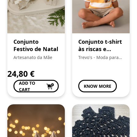
Conjunto
Conjunto t-shirt
Festivo de Natal
às riscas e
calções Menino
Artesanato da Mãe
Trevo's - Moda para
Mayoral
toda a Familia
24,80
€
ADD TO
KNOW MORE
CART