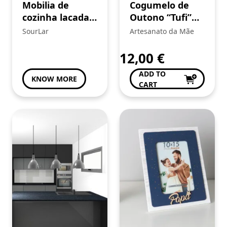
Mobilia de
Cogumelo de
cozinha lacada,
Outono “Tufi”
Sourlar
(Cópia)
SourLar
Artesanato da Mãe
12,00
€
ADD TO
KNOW MORE
CART