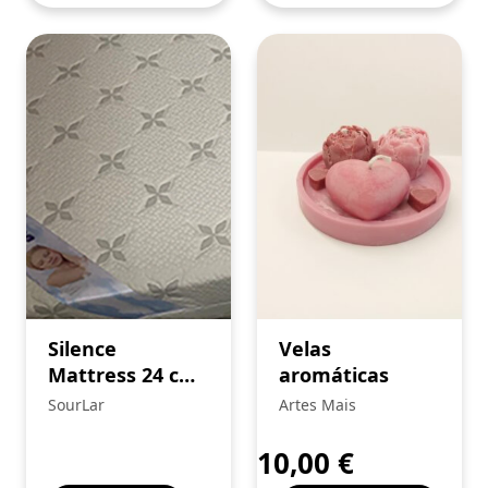
Silence
Velas
Mattress 24 cm
aromáticas
with
SourLar
Artes Mais
Viscoelastic and
Premium Outer
10,00
€
Cover