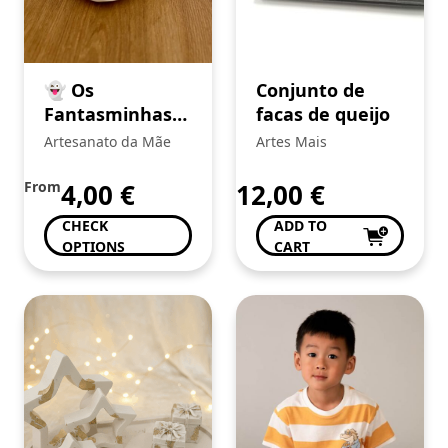
👻 Os
Conjunto de
Fantasminhas
facas de queijo
da Alegria
Artesanato da Mãe
Artes Mais
From
4,00
€
12,00
€
CHECK
ADD TO
OPTIONS
CART