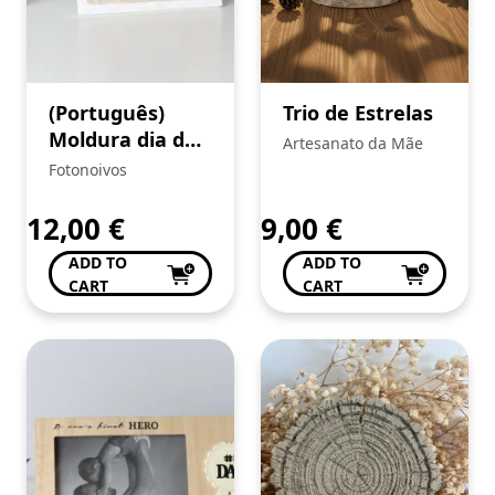
(Português)
Trio de Estrelas
Moldura dia do
Artesanato da Mãe
Pai
Fotonoivos
12,00
€
9,00
€
ADD TO
ADD TO
CART
CART