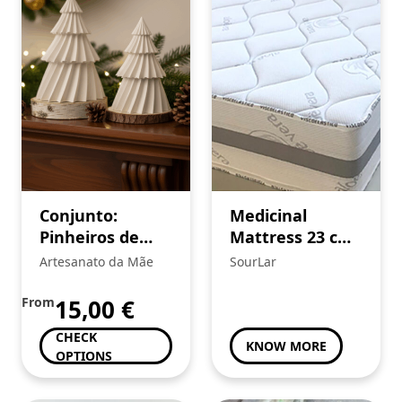
Conjunto:
Medicinal
Pinheiros de
Mattress 23 cm
Inverno
Aloé Vera
Artesanato da Mãe
SourLar
From
15,00
€
CHECK
KNOW MORE
OPTIONS