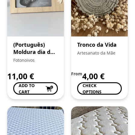
(Português)
Tronco da Vida
Moldura dia do
Artesanato da Mãe
Pai
Fotonoivos
11,00
€
From
4,00
€
ADD TO
CHECK
CART
OPTIONS