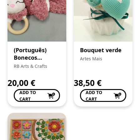
(Português)
Bouquet verde
Bonecos
Artes Mais
Amigurumi
RB Arts & Crafts
20,00
€
38,50
€
ADD TO
ADD TO
CART
CART