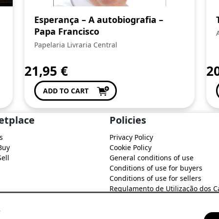
Esperança – A autobiografia –
Papa Francisco
Papelaria Livraria Central
21,95
€
2
ADD TO CART
etplace
Policies
s
Privacy Policy
Buy
Cookie Policy
ell
General conditions of use
Conditions of use for buyers
Conditions of use for sellers
Regulamento de Utilização dos C
do Soure Comercial
s