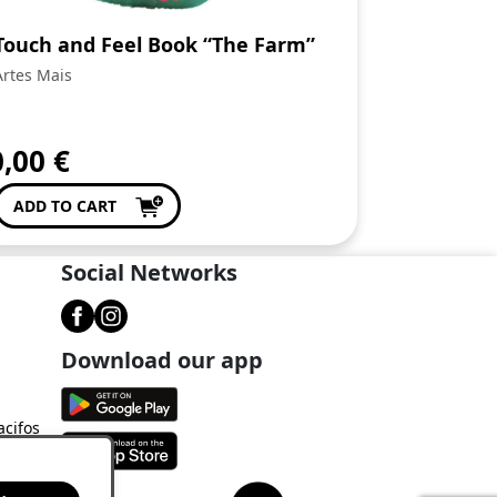
Touch and Feel Book “The Farm”
Artes Mais
0,00
€
ADD TO CART
Social Networks
Download our app
acifos