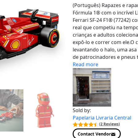
(Português) Rapazes e rapa
Fórmula 1® com o incrível
Ferrari SF-24 F1® (77242) co
real que competiu na tempo
crianças e adultos colecion
expô-lo e correr com ele.O 
levantando o halo, uma asa 
de patrocinadores e pneus t
Read more
Sold by:
Papelaria Livraria Central
(2 Reviews)
Contact Vendor