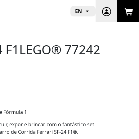
EN
-24 F1LEGO® 77242
de Fórmula 1
ir, expor e brincar com o fantástico set
o de Corrida Ferrari SF-24 F1®.