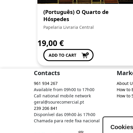
(Português) O Quarto de
Hóspedes
Papelaria Livraria Central
19,00
€
ADD TO CART
Contacts
Mark
961 934 267
About U
Available from 09h00 to 17h00
How to 
Call national mobile network
How to S
geral@sourecomercial.pt
239 206 841
Disponível das 09h00 às 17h00
Chamada para rede fixa nacional
Cookie