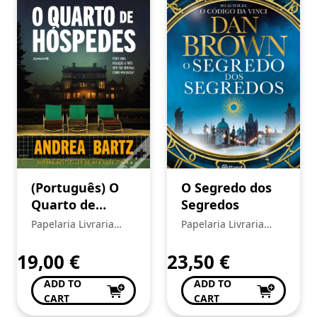
(Português) O
O Segredo dos
Quarto de
Segredos
Hóspedes
Papelaria Livraria
Papelaria Livraria
Central
Central
19,00
€
23,50
€
ADD TO
ADD TO
CART
CART