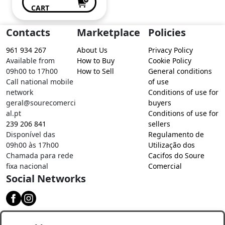
CART
Contacts
Marketplace
Policies
961 934 267
About Us
Privacy Policy
Available from
How to Buy
Cookie Policy
09h00 to 17h00
How to Sell
General conditions
Call national mobile
of use
network
Conditions of use for
geral@sourecomerci
buyers
al.pt
Conditions of use for
239 206 841
sellers
Disponível das
Regulamento de
09h00 às 17h00
Utilização dos
Chamada para rede
Cacifos do Soure
fixa nacional
Comercial
Social Networks
Download our app