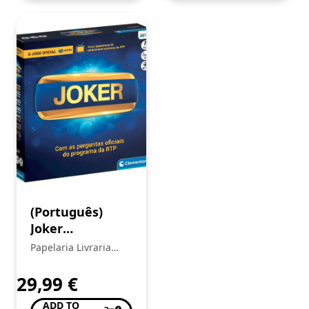
(Português)
Joker
Clementoni
Papelaria Livraria
Central
29,99
€
ADD TO