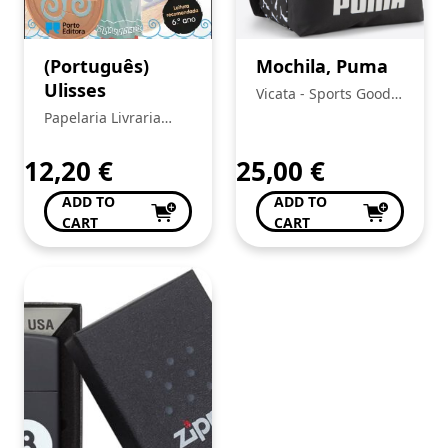
(Português)
Mochila, Puma
Ulisses
Vicata - Sports Goods
Trading, Unipessoal
Papelaria Livraria
Lda.:
Central
12,20
€
25,00
€
ADD TO
ADD TO
CART
CART