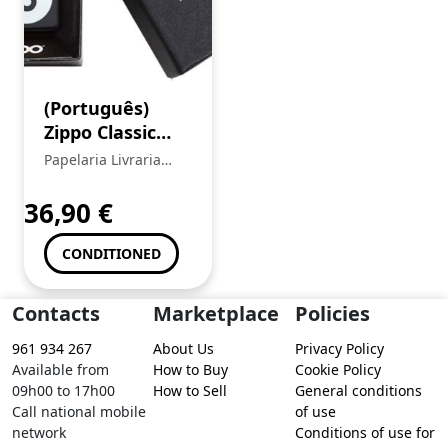
(Português)
Zippo Classic
Black Numero 8
Papelaria Livraria
Central
36,90
€
CONDITIONED
Contacts
Marketplace
Policies
961 934 267
About Us
Privacy Policy
Available from
How to Buy
Cookie Policy
09h00 to 17h00
How to Sell
General conditions
Call national mobile
of use
network
Conditions of use for