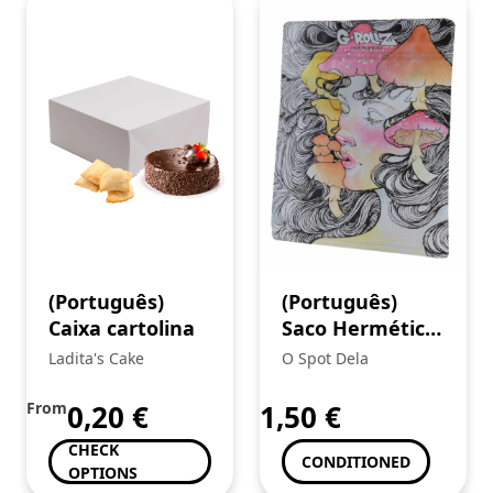
(Português)
(Português)
Caixa cartolina
Saco Hermético
“Mushroom
Ladita's Cake
O Spot Dela
Lady” (G-ROLLZ)
From
0,20
€
1,50
€
CHECK
CONDITIONED
OPTIONS