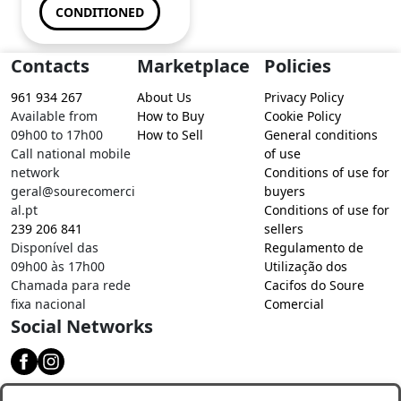
CONDITIONED
Contacts
Marketplace
Policies
961 934 267
About Us
Privacy Policy
Available from
How to Buy
Cookie Policy
09h00 to 17h00
How to Sell
General conditions
Call national mobile
of use
network
Conditions of use for
geral@sourecomerci
buyers
al.pt
Conditions of use for
239 206 841
sellers
Disponível das
Regulamento de
09h00 às 17h00
Utilização dos
Chamada para rede
Cacifos do Soure
fixa nacional
Comercial
Social Networks
Download our app