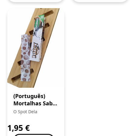
(Português)
Mortalhas Sabor
Juicy Jays King
O Spot Dela
Size Coco
1,95
€