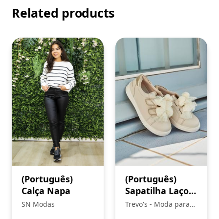
Related products
(Português)
(Português)
Calça Napa
Sapatilha Laços,
Mayoral
SN Modas
Trevo's - Moda para
toda a Familia