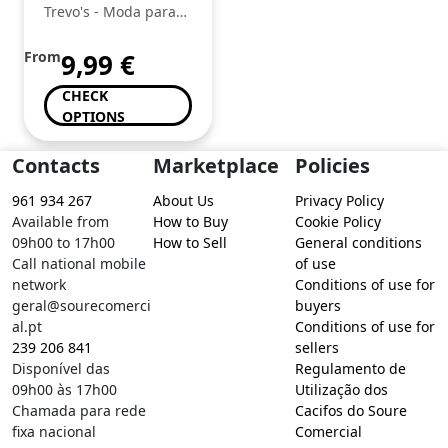
Menina, Tom
Trevo's - Moda para
Tailor
toda a Familia
From
9,99
€
CHECK
OPTIONS
Contacts
Marketplace
Policies
961 934 267
About Us
Privacy Policy
Available from
How to Buy
Cookie Policy
09h00 to 17h00
How to Sell
General conditions
Call national mobile
of use
network
Conditions of use for
geral@sourecomerci
buyers
al.pt
Conditions of use for
239 206 841
sellers
Disponível das
Regulamento de
09h00 às 17h00
Utilização dos
Chamada para rede
Cacifos do Soure
fixa nacional
Comercial