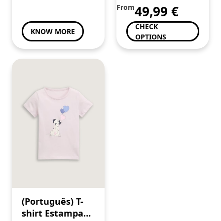
From
49,99
€
CHECK
KNOW MORE
OPTIONS
(Português) T-
shirt Estampada