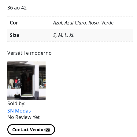
36 ao 42
Cor
Azul, Azul Claro, Rosa, Verde
Size
S, M, L, XL
Product
Details
Versátil e moderno
Sold by:
SN Modas
No Review Yet
Contact Vendor