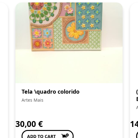
Tela \quadro colorido
Artes Mais
30,00
€
1
ADD TO CART