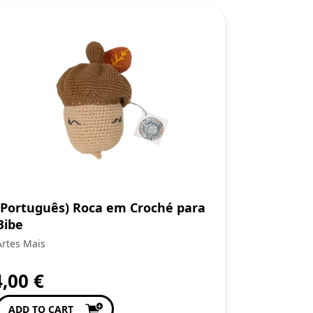
(Português) Roca em Croché para
Bibe
Artes Mais
4,00
€
ADD TO CART