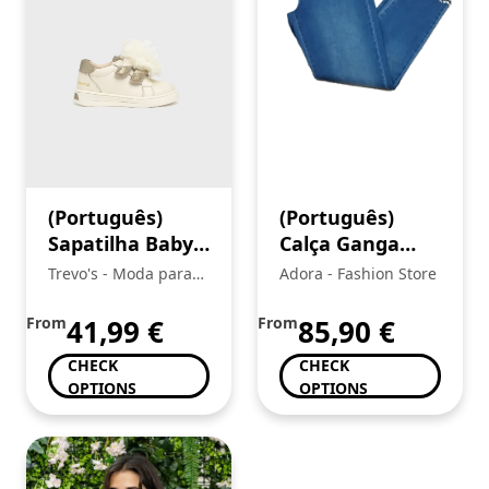
(Português)
(Português)
Sapatilha Baby
Calça Ganga
Menina,
Senhora
Trevo's - Moda para
Adora - Fashion Store
Mayoral
toda a Familia
From
41,99
€
From
85,90
€
CHECK
CHECK
OPTIONS
OPTIONS