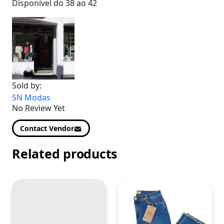
Details
Disponível do 38 ao 42
Sold by:
SN Modas
No Review Yet
Contact Vendor
Related products