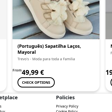
(Português) Sapatilha Laços,
Mayoral
Trevo's - Moda para toda a Familia
From
49,99
€
1
CHECK OPTIONS
etplace
Policies
s
Privacy Policy
Buy
Cookie Policy