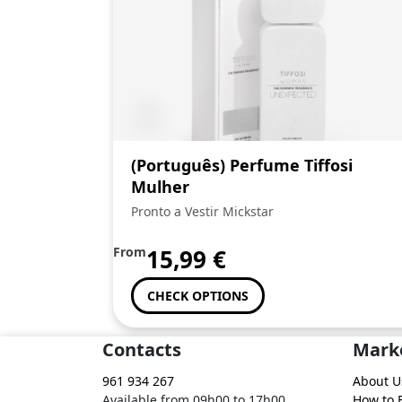
(Português) Perfume Tiffosi
Mulher
Pronto a Vestir Mickstar
From
15,99
€
CHECK OPTIONS
Contacts
Mark
961 934 267
About U
Available from 09h00 to 17h00
How to 