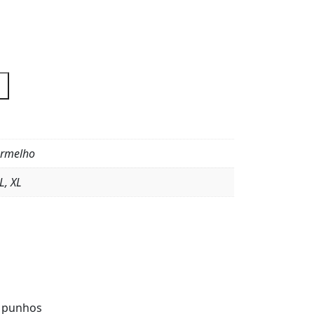
ermelho
L, XL
e punhos