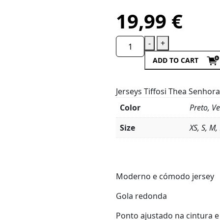
19,99
€
-
+
ADD TO CART
Jerseys Tiffosi Thea Senhora
Color
Preto, V
Size
XS, S, M, 
Product
Details
Moderno e cómodo jersey
Gola redonda
Ponto ajustado na cintura 