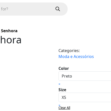
si Senhora
nhora
Categories:
Moda e Acessórios
Color
×
Size
×
Clear All