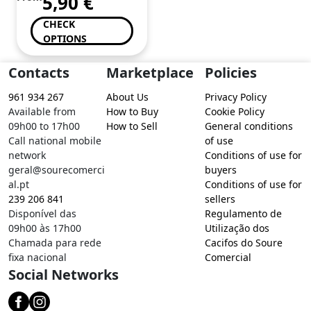
5,90
€
CHECK
OPTIONS
Contacts
Marketplace
Policies
961 934 267
About Us
Privacy Policy
Available from
How to Buy
Cookie Policy
09h00 to 17h00
How to Sell
General conditions
Call national mobile
of use
network
Conditions of use for
geral@sourecomerci
buyers
al.pt
Conditions of use for
239 206 841
sellers
Disponível das
Regulamento de
09h00 às 17h00
Utilização dos
Chamada para rede
Cacifos do Soure
fixa nacional
Comercial
Social Networks