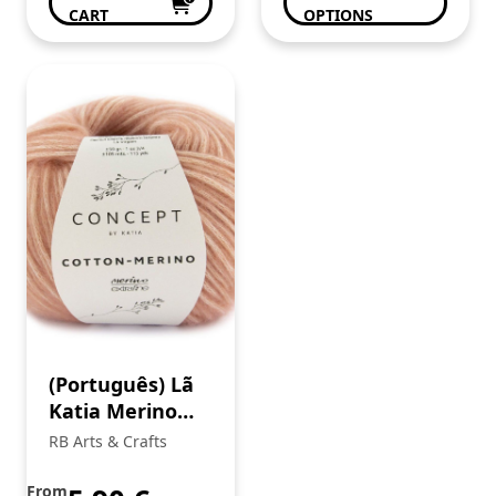
CART
OPTIONS
(Português) Lã
Katia Merino
Baby
RB Arts & Crafts
From