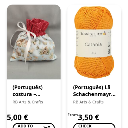
(Português)
(Português) Lã
costura –
Schachenmayr
trabalhos
Catania
RB Arts & Crafts
RB Arts & Crafts
5,00
€
From
3,50
€
ADD TO
CHECK