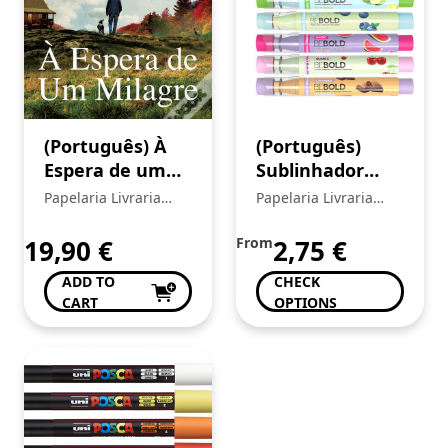
(Português) À
(Português)
Espera de um
Sublinhador
Milagre
BeBold
Papelaria Livraria
Papelaria Livraria
Perfumado
Central
Central
NEWPEN Fruit
19,90
€
From
2,75
€
Edition
ADD TO
CHECK
CART
OPTIONS