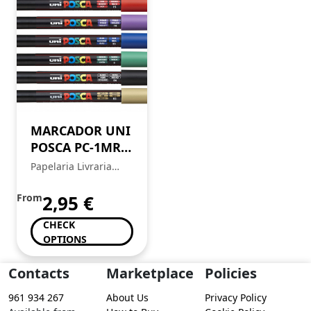
MARCADOR UNI
POSCA PC-1MR
EXTRA FINO
Papelaria Livraria
0,7MM
Central
From
2,95
€
CHECK
OPTIONS
Contacts
Marketplace
Policies
961 934 267
About Us
Privacy Policy