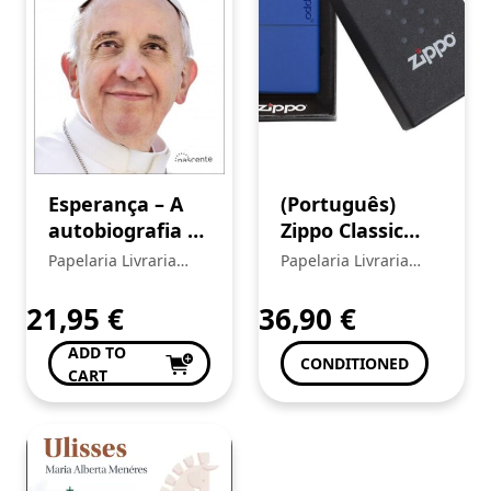
Esperança – A
(Português)
autobiografia –
Zippo Classic
Papa Francisco
Royal Blue
Papelaria Livraria
Papelaria Livraria
Matte Zippo
Central
Central
Logo
21,95
€
36,90
€
ADD TO
CONDITIONED
CART