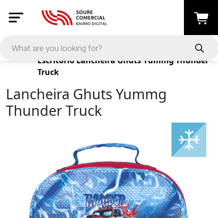
Products
Escritório
Lancheira Ghuts Yummg Thunder
Truck
Lancheira Ghuts Yummg
Thunder Truck