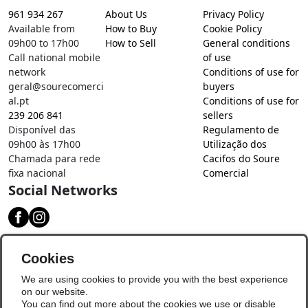
961 934 267
About Us
Privacy Policy
Available from
How to Buy
Cookie Policy
09h00 to 17h00
How to Sell
General conditions
Call national mobile
of use
network
Conditions of use for
geral@sourecomerci
buyers
al.pt
Conditions of use for
239 206 841
sellers
Disponível das
Regulamento de
09h00 às 17h00
Utilização dos
Chamada para rede
Cacifos do Soure
fixa nacional
Comercial
Social Networks
Download our app
Cookies
We are using cookies to provide you with the best experience
on our website.
You can find out more about the cookies we use or disable