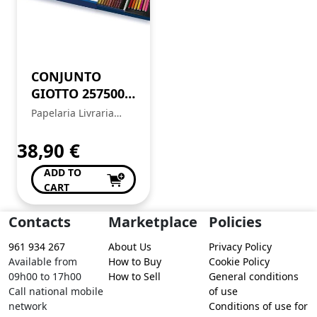
CONJUNTO
GIOTTO 257500
CX C/90 INTENSE
Papelaria Livraria
COLORS
Central
38,90
€
ADD TO
CART
Contacts
Marketplace
Policies
961 934 267
About Us
Privacy Policy
Available from
How to Buy
Cookie Policy
09h00 to 17h00
How to Sell
General conditions
Call national mobile
of use
network
Conditions of use for