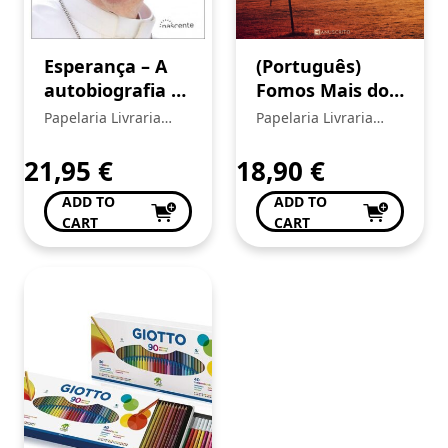
Esperança – A
(Português)
autobiografia –
Fomos Mais do
Papa Francisco
que um Erro
Papelaria Livraria
Papelaria Livraria
Central
Central
21,95
€
18,90
€
ADD TO
ADD TO
CART
CART