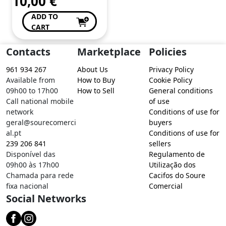
10,00
€
ADD TO
CART
Contacts
Marketplace
Policies
961 934 267
About Us
Privacy Policy
Available from
How to Buy
Cookie Policy
09h00 to 17h00
How to Sell
General conditions
Call national mobile
of use
network
Conditions of use for
geral@sourecomerci
buyers
al.pt
Conditions of use for
239 206 841
sellers
Disponível das
Regulamento de
09h00 às 17h00
Utilização dos
Chamada para rede
Cacifos do Soure
fixa nacional
Comercial
Social Networks