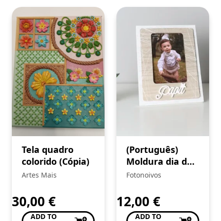
Tela quadro
(Português)
colorido (Cópia)
Moldura dia do
Pai
Artes Mais
Fotonoivos
30,00
€
12,00
€
ADD TO
ADD TO