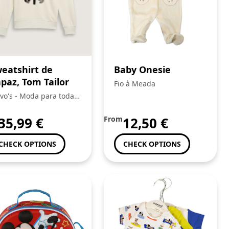
eatshirt de
Baby Onesie
paz, Tom Tailor
Fio à Meada
vo's - Moda para toda a
ilia
35,99
€
From
12,50
€
CHECK OPTIONS
CHECK OPTIONS