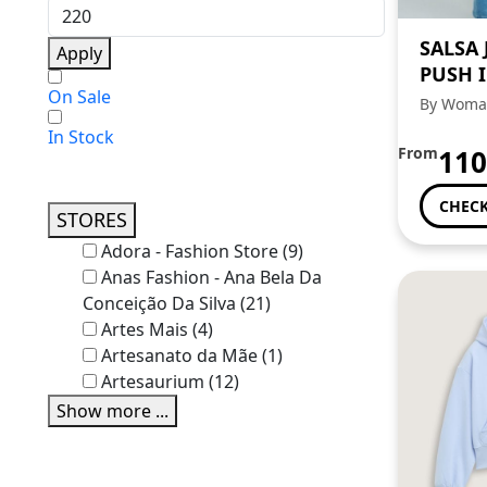
SALSA 
Apply
PUSH 
On Sale
By Woma
In Stock
From
110
CHECK
STORES
Adora - Fashion Store
(9)
Anas Fashion - Ana Bela Da
Conceição Da Silva
(21)
Artes Mais
(4)
Artesanato da Mãe
(1)
Artesaurium
(12)
Show more ...