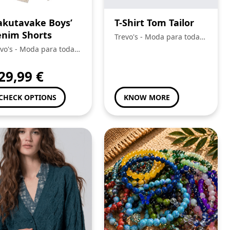
kutavake Boys’
T-Shirt Tom Tailor
nim Shorts
Trevo's - Moda para toda a
Familia
vo's - Moda para toda a
ilia
29,99
€
CHECK OPTIONS
KNOW MORE