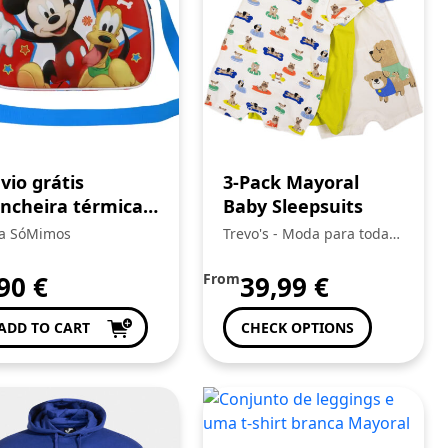
vio grátis
3-Pack Mayoral
ncheira térmica
Baby Sleepsuits
 Mickey
ja SóMimos
Trevo's - Moda para toda a
Familia
,90
€
From
39,99
€
ADD TO CART
CHECK OPTIONS