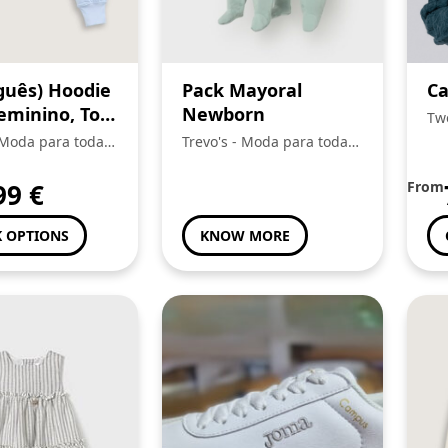
guês) Hoodie
Pack Mayoral
Ca
eminino, Tom
Newborn
Tw
 Moda para toda a
Trevo's - Moda para toda a
Familia
99
€
From
 OPTIONS
KNOW MORE