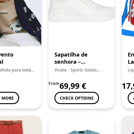
vento
Sapatilha de
En
al
senhora –
La
SKECHERS
3D
 Moda para toda a
Vicata - Sports Goods
Lo
Trading, Unipessoal Lda.:
From
69,99
€
17
 MORE
CHECK OPTIONS