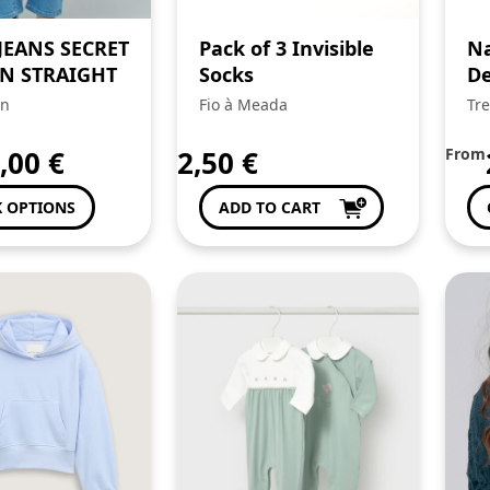
JEANS SECRET
Pack of 3 Invisible
Na
IN STRAIGHT
Socks
De
n
Fio à Meada
Tre
Fam
,00
€
2,50
€
From
 OPTIONS
ADD TO CART