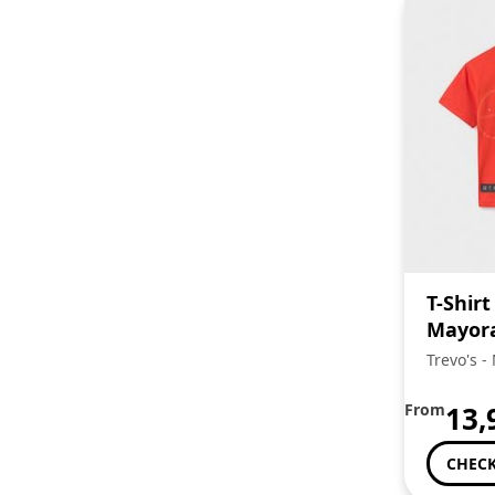
T-Shirt
Mayor
Trevo's -
Familia
From
13,
CHECK