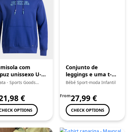
misola com
Conjunto de
puz unissexo U-
leggings e uma t-
ibe azul
shirt branca
ata - Sports Goods
Bébé Sport-moda Infantil
Mayoral
ding, Unipessoal Lda.:
21,98
€
From
27,99
€
CHECK OPTIONS
CHECK OPTIONS