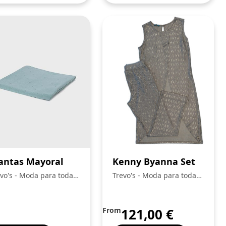
ntas Mayoral
Kenny Byanna Set
vo's - Moda para toda a
Trevo's - Moda para toda a
ilia
Familia
From
121,00
€