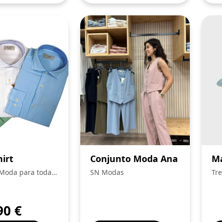
irt
Conjunto Moda Ana
Ma
 Moda para toda a
SN Modas
Tre
Fam
90
€