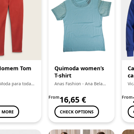
 Homem Tom
Quimoda women’s
Ca
T-shirt
ca
Tr
 Moda para toda a
Anas Fashion - Ana Bela
Vic
Da Conceição Da Silva
Tra
From
16,65
€
From
 MORE
CHECK OPTIONS