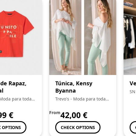
 de Rapaz,
Túnica, Kensy
Ve
al
Byanna
SN
 Moda para toda a
Trevo's - Moda para toda a
Familia
99
€
From
42,00
€
 OPTIONS
CHECK OPTIONS