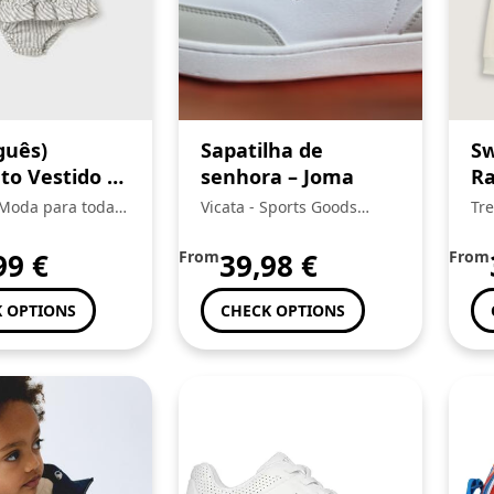
guês)
Sapatilha de
Sw
to Vestido e
senhora – Joma
Ra
raldas Bebé,
 Moda para toda a
Vicata - Sports Goods
Tre
al
Trading, Unipessoal Lda.:
Fam
99
€
From
39,98
€
From
 OPTIONS
CHECK OPTIONS