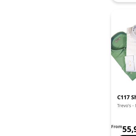
C117 Sh
Trevo's -
Familia
From
55,