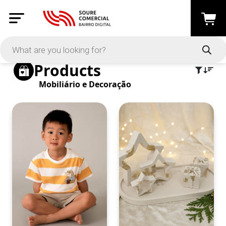
Active Filters
Clear All
Category: Mobiliário e Decoração
Products
Mobiliário e Decoração
PRICE
-
Apply
On Sale