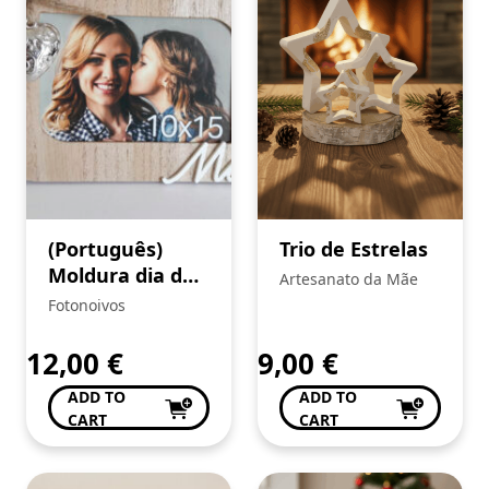
(Português)
Trio de Estrelas
Moldura dia da
Artesanato da Mãe
Mãe
Fotonoivos
12,00
€
9,00
€
ADD TO
ADD TO
CART
CART