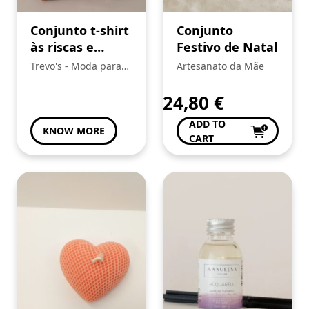
In Stock
Conjunto t-shirt
Conjunto
às riscas e
Festivo de Natal
STORES
calções Menino
Trevo's - Moda para
Artesanato da Mãe
À Mesa Com...
(1)
Mayoral
toda a Familia
Artes Mais
(21)
24,80
€
Artesanato da Mãe
(45)
ADD TO
Florista Joaninha
(5)
KNOW MORE
CART
Fotonoivos
(12)
Show more ...