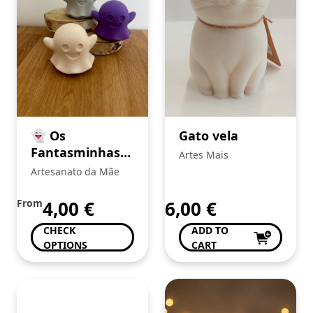
👻 Os
Gato vela
Fantasminhas
Artes Mais
da Alegria
Artesanato da Mãe
From
4,00
€
6,00
€
CHECK
ADD TO
OPTIONS
CART