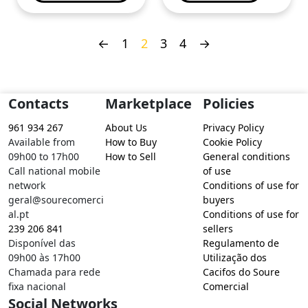
←
1
2
3
4
→
Contacts
Marketplace
Policies
961 934 267
About Us
Privacy Policy
Available from
How to Buy
Cookie Policy
09h00 to 17h00
How to Sell
General conditions
Call national mobile
of use
network
Conditions of use for
geral@sourecomerci
buyers
al.pt
Conditions of use for
239 206 841
sellers
Disponível das
Regulamento de
09h00 às 17h00
Utilização dos
Chamada para rede
Cacifos do Soure
fixa nacional
Comercial
Social Networks