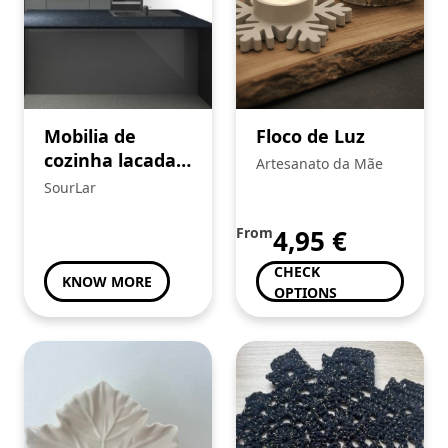
Mobilia de
Floco de Luz
cozinha lacada,
Artesanato da Mãe
Ilha
SourLar
From
4,95
€
CHECK
KNOW MORE
OPTIONS