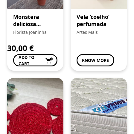
Monstera
Vela ‘coelho’
deliciosa
perfumada
variegatta
Florista Joaninha
Artes Mais
30,00
€
ADD TO
KNOW MORE
CART