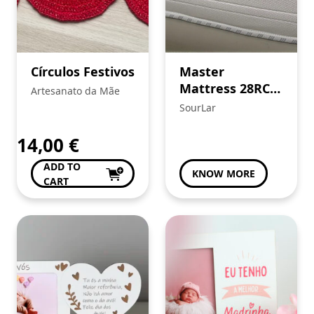
Círculos Festivos
Master
Mattress 28RCC
Artesanato da Mãe
22 cm Aloé Vera
SourLar
14,00
€
ADD TO
KNOW MORE
CART