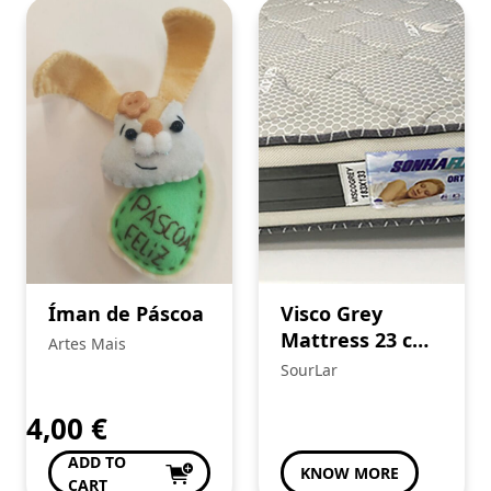
Íman de Páscoa
Visco Grey
Mattress 23 cm
Artes Mais
with
SourLar
Viscoelastic and
3D Velvet Band
4,00
€
ADD TO
KNOW MORE
CART