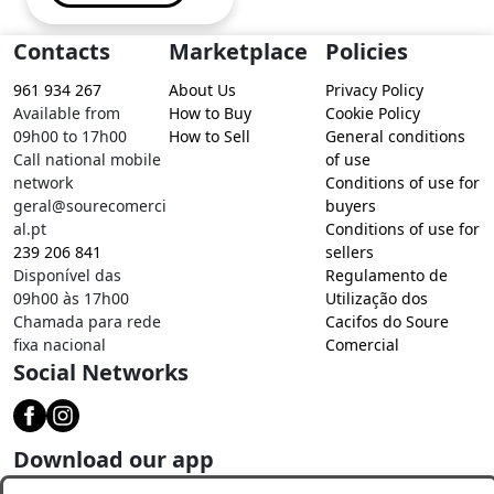
Contacts
Marketplace
Policies
961 934 267
About Us
Privacy Policy
Available from
How to Buy
Cookie Policy
09h00 to 17h00
How to Sell
General conditions
Call national mobile
of use
network
Conditions of use for
geral@sourecomerci
buyers
al.pt
Conditions of use for
239 206 841
sellers
Disponível das
Regulamento de
09h00 às 17h00
Utilização dos
Chamada para rede
Cacifos do Soure
fixa nacional
Comercial
Social Networks
Download our app