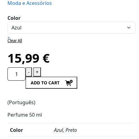
Moda e Acessórios
Color
×
Clear All
15,99
€
-
+
ADD TO CART
(Português)
Perfume 50 ml
Color
Azul, Preto