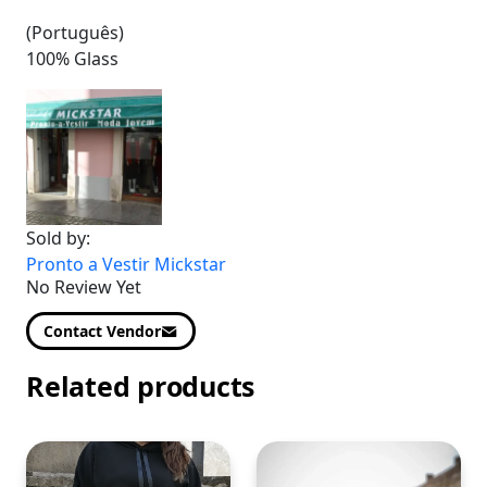
Product
Details
(Português)
100% Glass
Sold by:
Pronto a Vestir Mickstar
No Review Yet
Contact Vendor
Related products