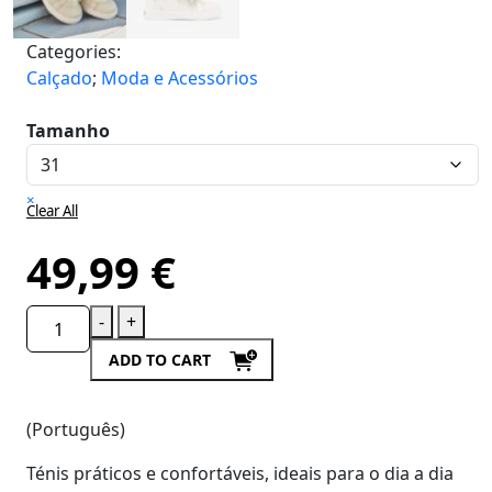
Categories:
Calçado
;
Moda e Acessórios
Tamanho
×
Clear All
49,99
€
-
+
ADD TO CART
(Português)
Ténis práticos e confortáveis, ideais para o dia a dia