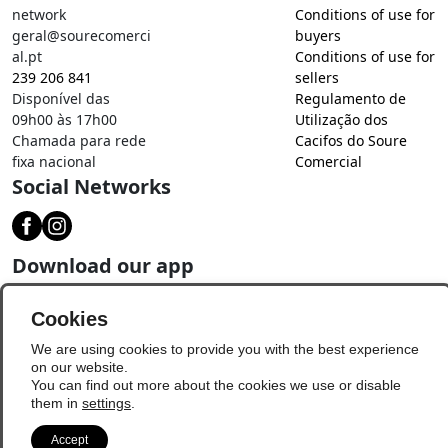
network
Conditions of use for
geral@sourecomerci
buyers
al.pt
Conditions of use for
239 206 841
sellers
Disponível das
Regulamento de
09h00 às 17h00
Utilização dos
Chamada para rede
Cacifos do Soure
fixa nacional
Comercial
Social Networks
Download our app
Cookies
We are using cookies to provide you with the best experience
on our website.
You can find out more about the cookies we use or disable
them in
settings
.
Accept
© Copyright 2026 - Soure Comercial
Update Preferences