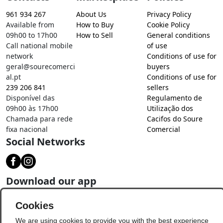
961 934 267
About Us
Privacy Policy
Available from
How to Buy
Cookie Policy
09h00 to 17h00
How to Sell
General conditions
Call national mobile
of use
network
Conditions of use for
geral@sourecomerci
buyers
al.pt
Conditions of use for
239 206 841
sellers
Disponível das
Regulamento de
09h00 às 17h00
Utilização dos
Chamada para rede
Cacifos do Soure
fixa nacional
Comercial
Social Networks
Download our app
Cookies
We are using cookies to provide you with the best experience