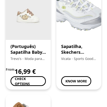
(Português)
Sapatilha,
Sapatilha Baby
Skechers
Menina,
D’Lites®
Trevo's - Moda para
Vicata - Sports Goods
Mayoral
toda a Familia
Trading, Unipessoal
Lda.:
From
16,99
€
CHECK
KNOW MORE
OPTIONS