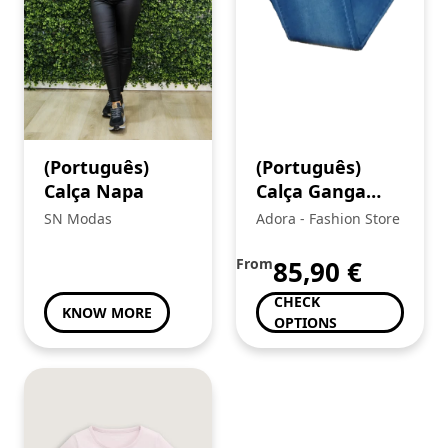
(Português)
(Português)
Calça Napa
Calça Ganga
Senhora
SN Modas
Adora - Fashion Store
From
85,90
€
CHECK
KNOW MORE
OPTIONS