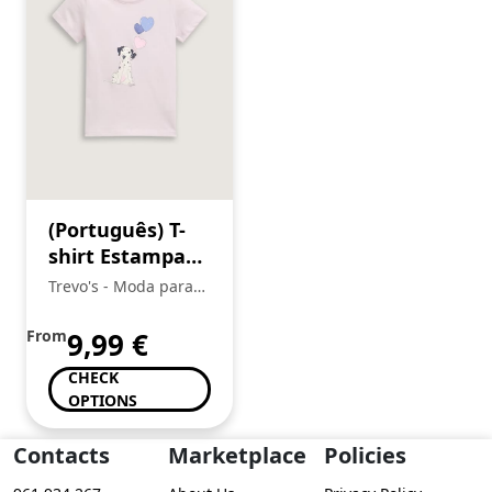
(Português) T-
shirt Estampada
Menina, Tom
Trevo's - Moda para
Tailor
toda a Familia
From
9,99
€
CHECK
OPTIONS
Contacts
Marketplace
Policies