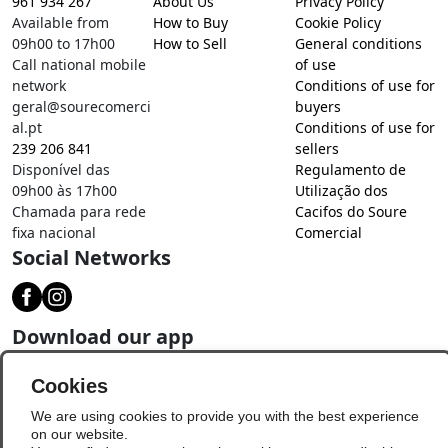
961 934 267
About Us
Privacy Policy
Available from
How to Buy
Cookie Policy
09h00 to 17h00
How to Sell
General conditions
Call national mobile
of use
network
Conditions of use for
geral@sourecomerci
buyers
al.pt
Conditions of use for
239 206 841
sellers
Disponível das
Regulamento de
09h00 às 17h00
Utilização dos
Chamada para rede
Cacifos do Soure
fixa nacional
Comercial
Social Networks
Download our app
Cookies
We are using cookies to provide you with the best experience
on our website.