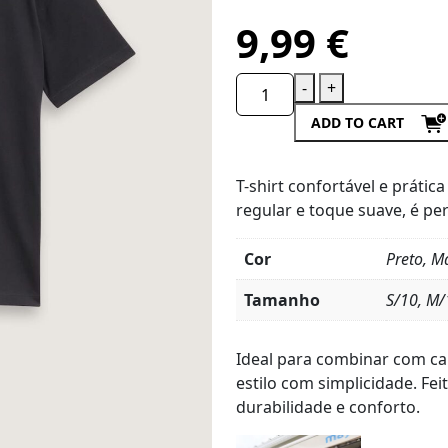
9,99
€
-
+
ADD TO CART
T-shirt confortável e prátic
regular e toque suave, é per
Cor
Preto, M
Tamanho
S/10, M/
Product
Details
Ideal para combinar com ca
estilo com simplicidade. Fe
durabilidade e conforto.