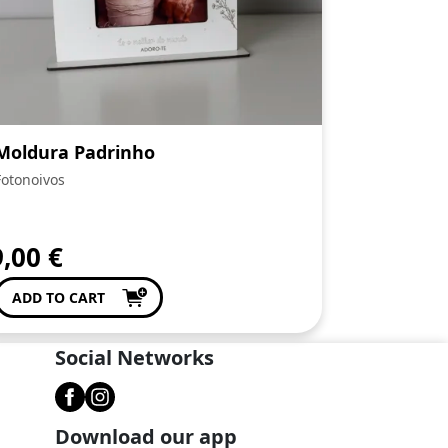
Moldura Padrinho
Fotonoivos
9,00
€
ADD TO CART
Social Networks
Download our app