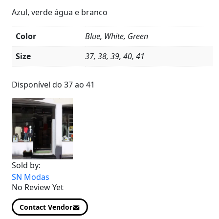
Azul, verde água e branco
Color
Blue, White, Green
Size
37, 38, 39, 40, 41
Product
Details
Disponível do 37 ao 41
Sold by:
SN Modas
No Review Yet
Contact Vendor