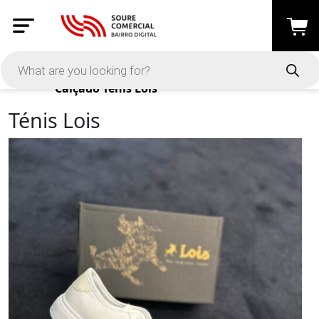
Products
Calçado
Ténis Lois
Ténis Lois