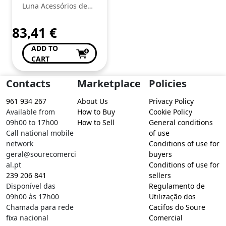
Luna Acessórios de
Moda
83,41
€
ADD TO
CART
Contacts
Marketplace
Policies
961 934 267
About Us
Privacy Policy
Available from
How to Buy
Cookie Policy
09h00 to 17h00
How to Sell
General conditions
Call national mobile
of use
network
Conditions of use for
geral@sourecomerci
buyers
al.pt
Conditions of use for
239 206 841
sellers
Disponível das
Regulamento de
09h00 às 17h00
Utilização dos
Chamada para rede
Cacifos do Soure
fixa nacional
Comercial