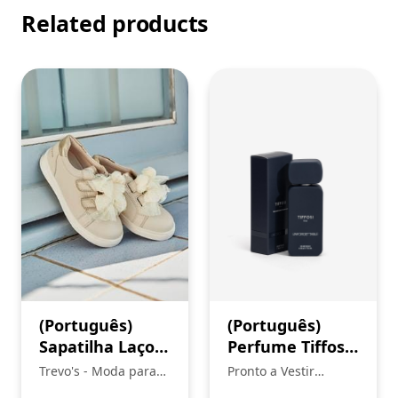
Related products
(Português)
(Português)
Sapatilha Laços,
Perfume Tiffosi
Mayoral
Homem
Trevo's - Moda para
Pronto a Vestir
toda a Familia
Mickstar