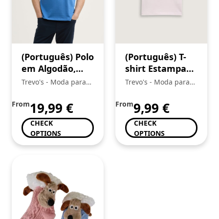
(Português) Polo
(Português) T-
em Algodão,
shirt Estampada
Tom Tailor
Menina, Tom
Trevo's - Moda para
Trevo's - Moda para
Tailor
toda a Familia
toda a Familia
From
19,99
€
From
9,99
€
CHECK
CHECK
OPTIONS
OPTIONS