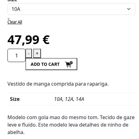
×
Clear All
47,99
€
-
+
ADD TO CART
Vestido de manga comprida para rapariga.
Size
10A, 12A, 14A
Product
Details
Modelo com gola mao do mesmo tom. Tecido de gaze
leve e fluido. Este modelo leva detalhes de ninho de
abelha.