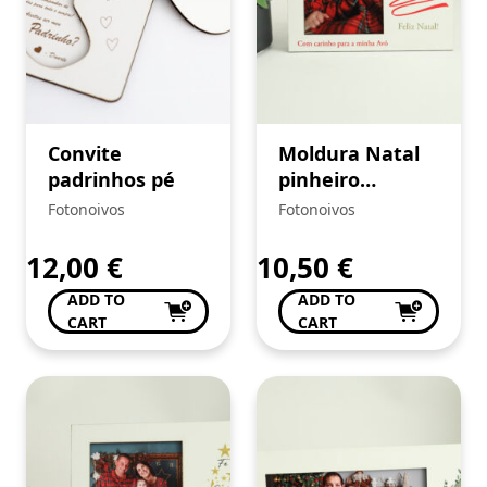
Convite
Moldura Natal
padrinhos pé
pinheiro
vermelho
Fotonoivos
Fotonoivos
12,00
€
10,50
€
ADD TO
ADD TO
CART
CART