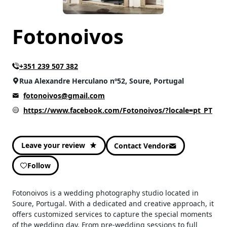
Utilidades para o Lar
(1)
Fotonoivos
+351 239 507 382
Rua Alexandre Herculano nº52, Soure, Portugal
fotonoivos@gmail.com
https://www.facebook.com/Fotonoivos/?locale=pt_PT
Leave your review
Contact Vendor
Follow
Fotonoivos is a wedding photography studio located in
Soure, Portugal. With a dedicated and creative approach, it
offers customized services to capture the special moments
of the wedding day. From pre-wedding sessions to full