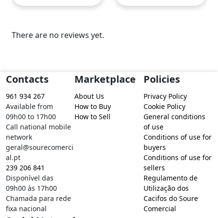
There are no reviews yet.
Contacts
Marketplace
Policies
961 934 267
About Us
Privacy Policy
Available from
How to Buy
Cookie Policy
09h00 to 17h00
How to Sell
General conditions
Call national mobile
of use
network
Conditions of use for
geral@sourecomerci
buyers
al.pt
Conditions of use for
239 206 841
sellers
Disponível das
Regulamento de
09h00 às 17h00
Utilização dos
Chamada para rede
Cacifos do Soure
fixa nacional
Comercial