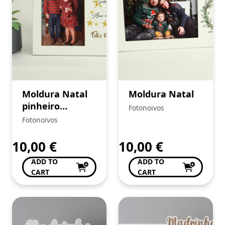
Moldura Natal
Moldura Natal
pinheiro
Fotonoivos
dourado
Fotonoivos
10,00
€
10,00
€
ADD TO
ADD TO
CART
CART