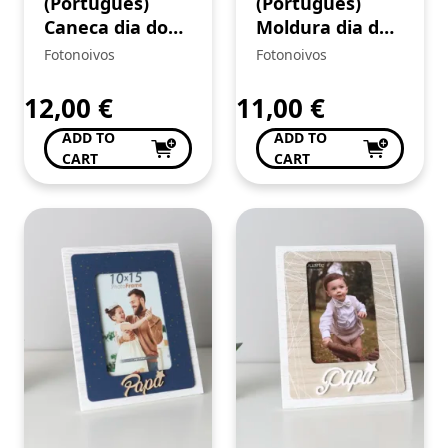
(Português)
(Português)
Caneca dia do
Moldura dia do
Pai
Pai
Fotonoivos
Fotonoivos
12,00
€
11,00
€
ADD TO
ADD TO
CART
CART