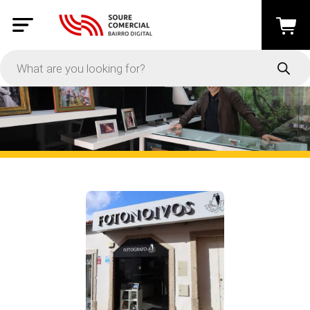
PRICE
-
Apply
On Sale
In Stock
CATEGORIES
Artesanato
(7)
Mobiliário e Decoração
(12)
Moda e Acessórios
(1)