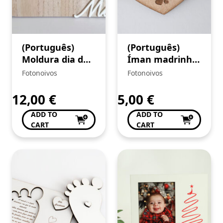
(Português)
(Português)
Moldura dia da
Íman madrinha
Mãe
Coração
Fotonoivos
Fotonoivos
12,00
€
5,00
€
ADD TO
ADD TO
CART
CART