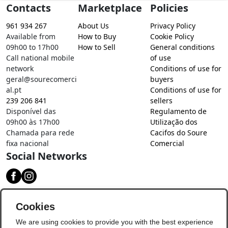
Contacts
Marketplace
Policies
961 934 267
About Us
Privacy Policy
Available from
How to Buy
Cookie Policy
09h00 to 17h00
How to Sell
General conditions
Call national mobile
of use
network
Conditions of use for
geral@sourecomerci
buyers
al.pt
Conditions of use for
239 206 841
sellers
Disponível das
Regulamento de
09h00 às 17h00
Utilização dos
Chamada para rede
Cacifos do Soure
fixa nacional
Comercial
Social Networks
Download our app
Cookies
We are using cookies to provide you with the best experience