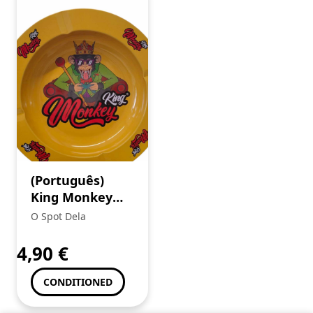
(Português)
King Monkey
Cinzeiro (1) +
O Spot Dela
Mortalhas
Brown
4,90
€
CONDITIONED