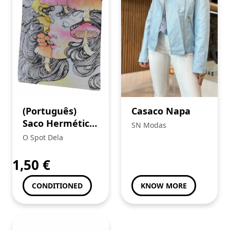
(Português)
Casaco Napa
Saco Hermético
SN Modas
“Mushroom
O Spot Dela
Lady” (G-ROLLZ)
1,50
€
CONDITIONED
KNOW MORE