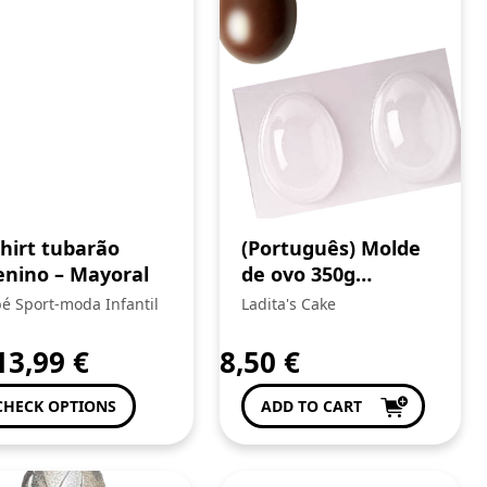
shirt tubarão
(Português) Molde
nino – Mayoral
de ovo 350g
MARTELLATO
é Sport-moda Infantil
Ladita's Cake
13,99
€
8,50
€
CHECK OPTIONS
ADD TO CART