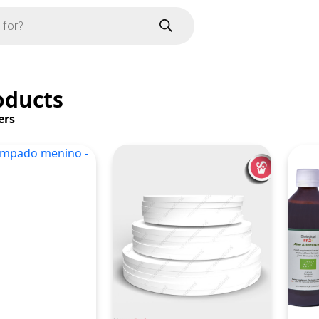
oducts
ers