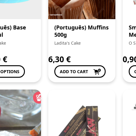
uês) Base
(Português) Muffins
Sm
ul
500g
M
ake
Ladita's Cake
O S
0
€
6,30
€
0,
 OPTIONS
ADD TO CART