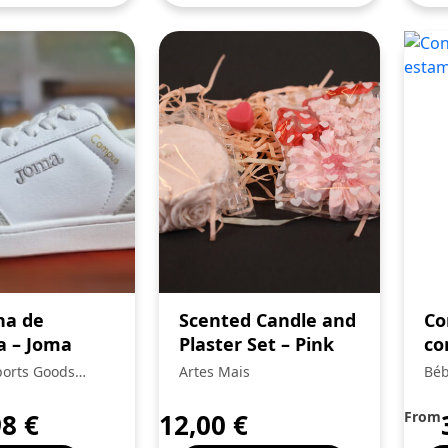
ha de
Scented Candle and
Co
a – Joma
Plaster Set – Pink
co
Ma
Sports Goods
Artes Mais
Béb
Unipessoal Lda.:
98
€
12,00
€
From