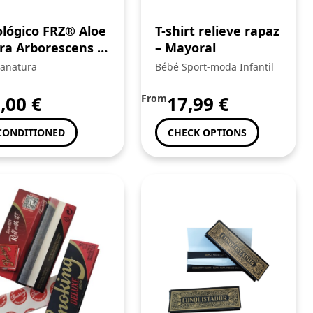
ológico FRZ® Aloe
T-shirt relieve rapaz
ra Arborescens 4
– Mayoral
500g – 4 garrafas
anatura
Bébé Sport-moda Infantil
5,00
€
From
17,99
€
CONDITIONED
CHECK OPTIONS