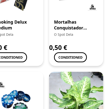
oking Delux
Mortalhas
edium
Conquistador
Original – Papel de
pot Dela
O Spot Dela
Fumar Premium |
Ospotdela
90
€
0,50
€
CONDITIONED
CONDITIONED