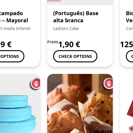
stampado
(Português) Base
Bi
 – Mayoral
alta branca
Ve
x 
t-moda Infantil
Ladita's Cake
Cur
99
€
From
1,90
€
12
 OPTIONS
CHECK OPTIONS