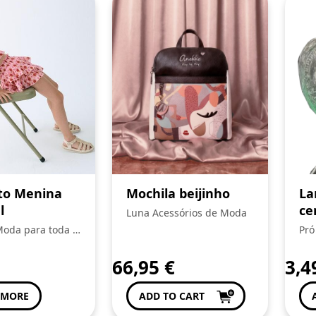
to Menina
Mochila beijinho
La
l
ce
Luna Acessórios de Moda
fo
 Moda para toda a
Pró
Con
66,95
€
3,
 MORE
ADD TO CART