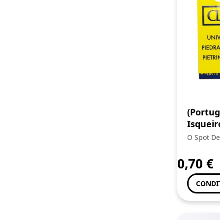
(Portug
Isqueir
9uni
O Spot De
0,70
€
CONDI