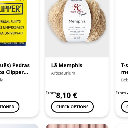
uês) Pedras
Lã Memphis
T-
os Clipper
me
Artesaurium
la
Béb
From
8,10
€
From
TIONED
CHECK OPTIONS