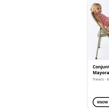
Conjun
Mayora
Trevo's -
Familia
KNOW