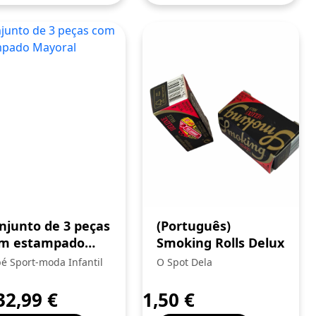
njunto de 3 peças
(Português)
m estampado
Smoking Rolls Delux
yoral
é Sport-moda Infantil
O Spot Dela
32,99
€
1,50
€