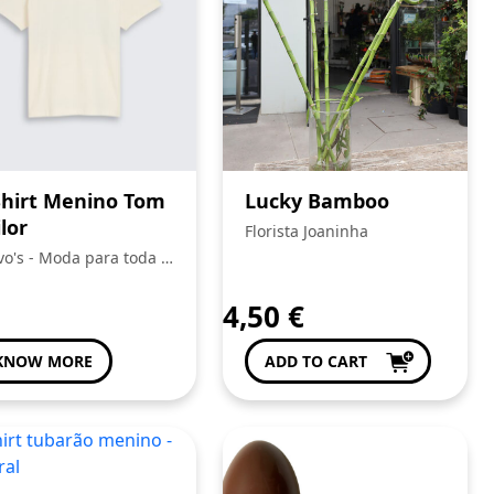
Shirt Menino Tom
Lucky Bamboo
ilor
Florista Joaninha
vo's - Moda para toda a
ilia
4,50
€
KNOW MORE
ADD TO CART