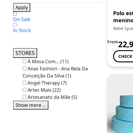
Apply
Polo e
On Sale
menino
Bébé Spor
In Stock
From
22,
STORES
CHECK
À Mesa Com...
(11)
Anas Fashion - Ana Bela Da
Conceição Da Silva
(1)
Angel Therapy
(7)
Artes Mais
(22)
Artesanato da Mãe
(5)
Show more ...