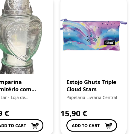
mparina
Estojo Ghuts Triple
mitério com
Cloud Stars
rmato de coração
 Lar - Loja de
Papelaria Livraria Central
veniência
49
€
15,90
€
ADD TO CART
ADD TO CART