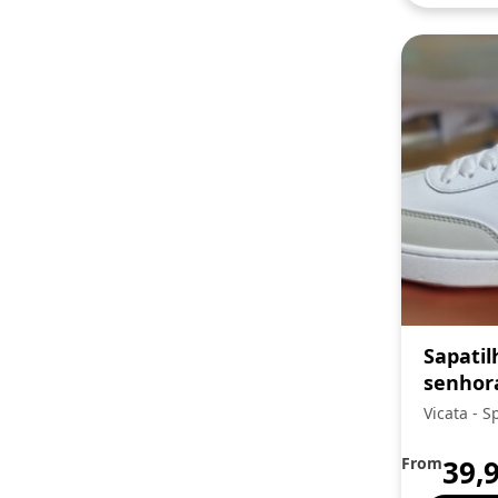
Sapatil
senhor
Vicata - 
Trading, 
From
39,