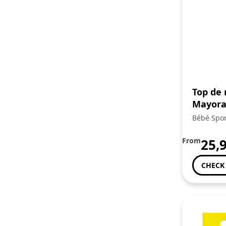
Top de
Mayora
Bébé Spor
From
25,
CHECK