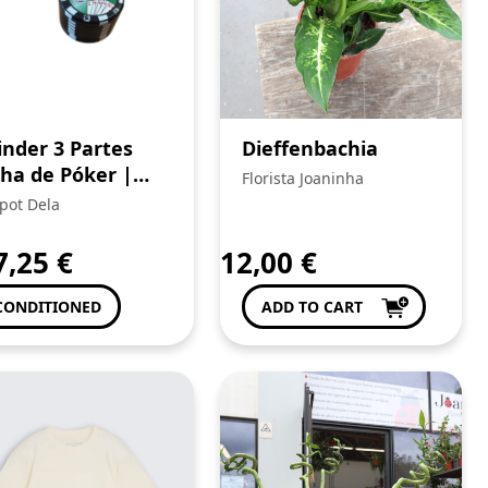
inder 3 Partes
Dieffenbachia
cha de Póker |
Florista Joaninha
mpacto 4 cm
pot Dela
7,25
€
12,00
€
CONDITIONED
ADD TO CART