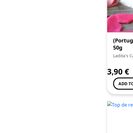
(Portu
50g
Ladita's C
3,90
€
ADD T