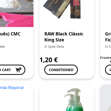
guês) CMC
RAW Black Clássic
Gr
King Size
Fi
Co
ake
O Spot Dela
O S
1,20
€
From
O CART
CONDITIONED