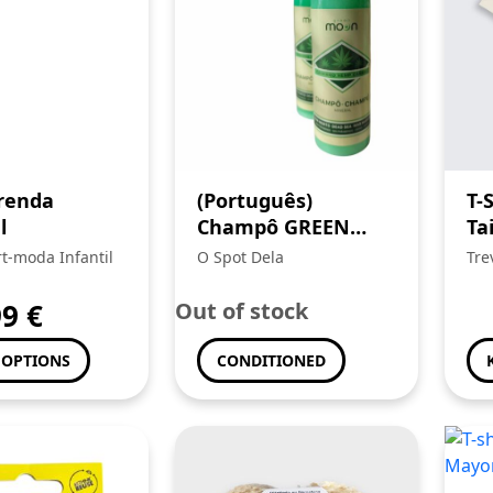
 renda
(Português)
T-
l
Champô GREEN
Ta
MOON Cânhamo
t-moda Infantil
O Spot Dela
Tre
300ml
Fam
99
€
Out of stock
 OPTIONS
CONDITIONED