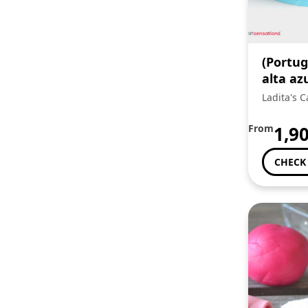
(Portug
alta az
Ladita's C
From
1,9
CHECK