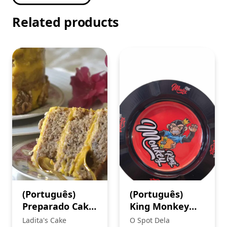
Related products
(Português)
(Português)
Preparado Cake
King Monkey
de Noz
Cinzeiro (4) +
Ladita's Cake
O Spot Dela