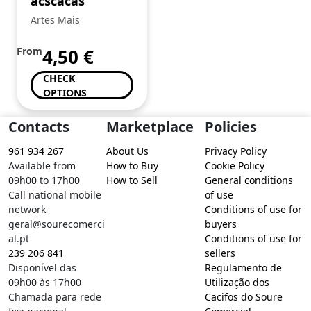
acscacas
Artes Mais
From
4,50
€
CHECK
OPTIONS
Contacts
Marketplace
Policies
961 934 267
About Us
Privacy Policy
Available from
How to Buy
Cookie Policy
09h00 to 17h00
How to Sell
General conditions
Call national mobile
of use
network
Conditions of use for
geral@sourecomerci
buyers
al.pt
Conditions of use for
239 206 841
sellers
Disponível das
Regulamento de
09h00 às 17h00
Utilização dos
Chamada para rede
Cacifos do Soure