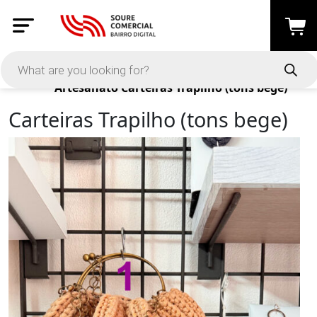
Products
Artesanato
Carteiras Trapilho (tons bege)
Carteiras Trapilho (tons bege)