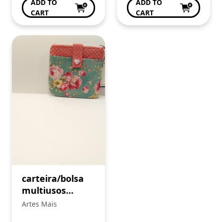
ADD TO
ADD TO
CART
CART
carteira/bolsa
multiusos
(Cópia)
Artes Mais