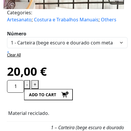
Categories:
Artesanato
;
Costura e Trabalhos Manuais
;
Others
Número
×
Clear All
20,00
€
-
+
ADD TO CART
Material reciclado.
1 – Carteira (bege escuro e dourado