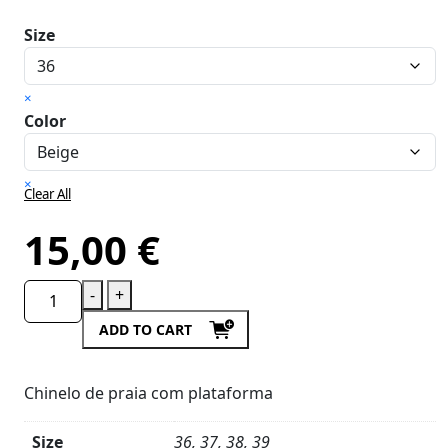
Size
×
Color
×
Clear All
15,00
€
-
+
ADD TO CART
Chinelo de praia com plataforma
Size
36, 37, 38, 39