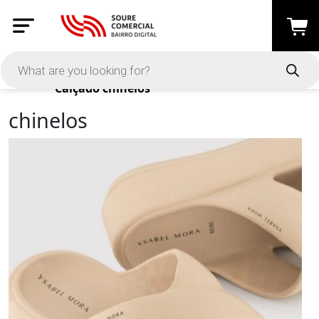
Products
Calçado
chinelos
chinelos