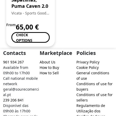
Puma Caven 2.0
Vicata - Sports Goods
Trading, Unipessoal
Lda.:
From
65,00
€
CHECK
OPTIONS
Contacts
Marketplace
Policies
961 934 267
About Us
Privacy Policy
Available from
How to Buy
Cookie Policy
09h00 to 17h00
How to Sell
General conditions
Call national mobile
of use
network
Conditions of use for
geral@sourecomerci
buyers
al.pt
Conditions of use for
239 206 841
sellers
Disponível das
Regulamento de
09h00 às 17h00
Utilização dos