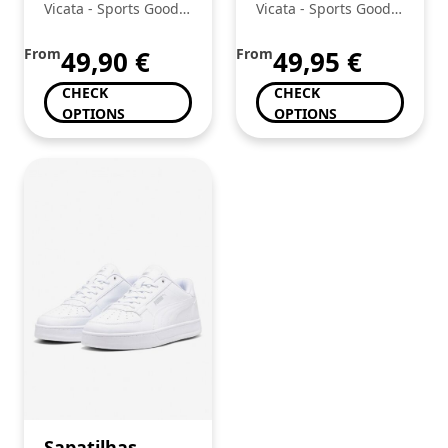
II
Street™ Uno
Vicata - Sports Goods
Vicata - Sports Goods
Lite
Trading, Unipessoal
Trading, Unipessoal
Lda.:
Lda.:
From
49,90
€
From
49,95
€
CHECK
CHECK
OPTIONS
OPTIONS
Sapatilhas,