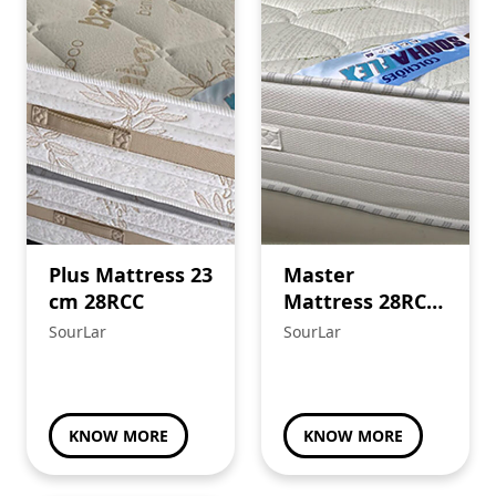
Plus Mattress 23
Master
cm 28RCC
Mattress 28RCC
22 cm Aloé Vera
SourLar
SourLar
KNOW MORE
KNOW MORE