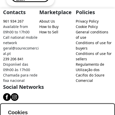
Contacts
Marketplace
Policies
961 934 267
About Us
Privacy Policy
Available from
How to Buy
Cookie Policy
09h00 to 17h00
How to Sell
General conditions
Call national mobile
of use
network
Conditions of use for
geral@sourecomerci
buyers
al.pt
Conditions of use for
239 206 841
sellers
Disponível das
Regulamento de
09h00 às 17h00
Utilização dos
Chamada para rede
Cacifos do Soure
fixa nacional
Comercial
Social Networks
Download our app
Cookies