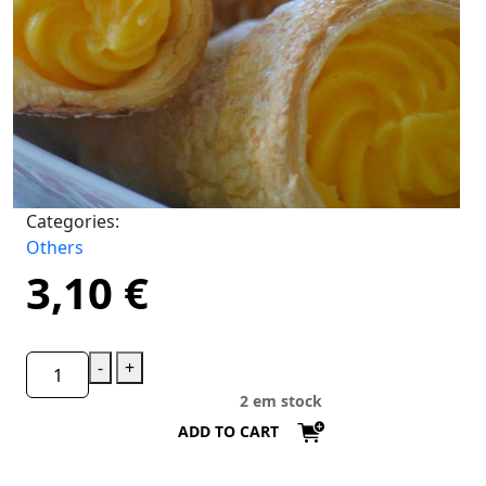
Categories:
Others
3,10
€
-
+
2 em stock
ADD TO CART