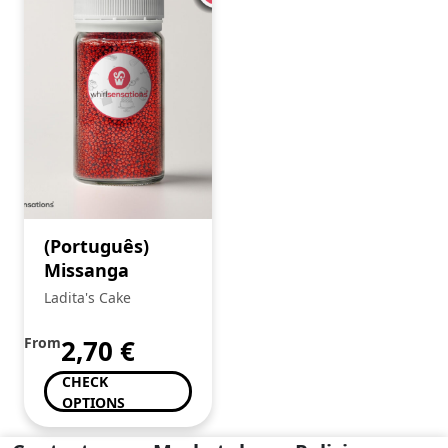
(Português)
Missanga
Ladita's Cake
From
2,70
€
CHECK
OPTIONS