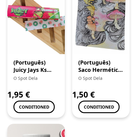
(Português)
(Português)
Juicy Jays Ks
Saco Hermético
Slim
“Mushroom
O Spot Dela
O Spot Dela
Strawberry-Kiwi
Lady” (G-ROLLZ)
1,95
€
1,50
€
CONDITIONED
CONDITIONED