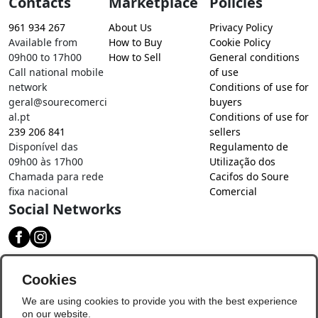
Contacts
Marketplace
Policies
961 934 267
About Us
Privacy Policy
Available from
How to Buy
Cookie Policy
09h00 to 17h00
How to Sell
General conditions
Call national mobile
of use
network
Conditions of use for
geral@sourecomerci
buyers
al.pt
Conditions of use for
239 206 841
sellers
Disponível das
Regulamento de
09h00 às 17h00
Utilização dos
Chamada para rede
Cacifos do Soure
fixa nacional
Comercial
Social Networks
Download our app
Cookies
We are using cookies to provide you with the best experience
on our website.