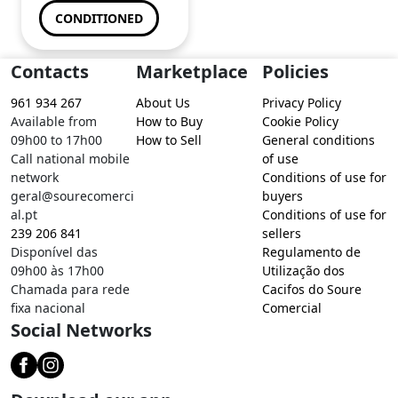
CONDITIONED
Contacts
Marketplace
Policies
961 934 267
About Us
Privacy Policy
Available from
How to Buy
Cookie Policy
09h00 to 17h00
How to Sell
General conditions
Call national mobile
of use
network
Conditions of use for
geral@sourecomerci
buyers
al.pt
Conditions of use for
239 206 841
sellers
Disponível das
Regulamento de
09h00 às 17h00
Utilização dos
Chamada para rede
Cacifos do Soure
fixa nacional
Comercial
Social Networks