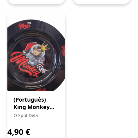
(Português)
King Monkey
Cinzeiro (3)+
O Spot Dela
Mortalhas
Brown
4,90
€