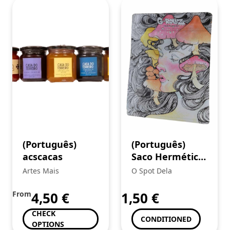
(Português)
(Português)
acscacas
Saco Hermético
“Mushroom
Artes Mais
O Spot Dela
Lady” (G-ROLLZ)
From
4,50
€
1,50
€
CHECK
CONDITIONED
OPTIONS