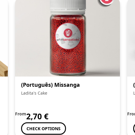
(Português) Missanga
Ladita's Cake
From
2,70
€
Fr
CHECK OPTIONS