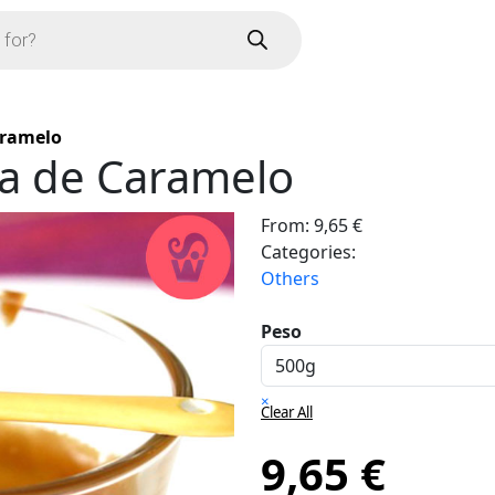
aramelo
ia de Caramelo
From:
9,65
€
Categories:
Others
Peso
×
Clear All
9,65
€