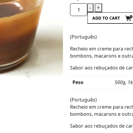
-
+
ADD TO CART
(Português)
Recheio em creme para reche
bombons, macarons e outras
Sabor aos rebuçados de ca
Peso
500g, 1
Product
Details
(Português)
Recheio em creme para reche
bombons, macarons e outras
Sabor aos rebuçados de ca