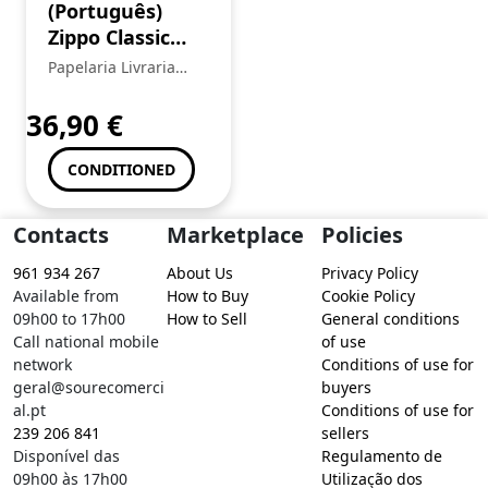
(Português)
Zippo Classic
Black Numero 8
Papelaria Livraria
Central
36,90
€
CONDITIONED
Contacts
Marketplace
Policies
961 934 267
About Us
Privacy Policy
Available from
How to Buy
Cookie Policy
09h00 to 17h00
How to Sell
General conditions
Call national mobile
of use
network
Conditions of use for
geral@sourecomerci
buyers
al.pt
Conditions of use for
239 206 841
sellers
Disponível das
Regulamento de
09h00 às 17h00
Utilização dos