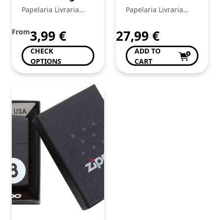
Mina Apli
42200 – Pull-
Papelaria Livraria
Papelaria Livraria
Nordik Sortido
Back Monster
Central
Central
19933
Jam™
From
3,99
€
27,99
€
ThunderROARus™
CHECK
ADD TO
OPTIONS
CART