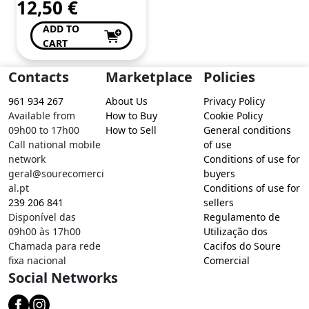
12,50
€
ADD TO
CART
Contacts
Marketplace
Policies
961 934 267
About Us
Privacy Policy
Available from
How to Buy
Cookie Policy
09h00 to 17h00
How to Sell
General conditions
Call national mobile
of use
network
Conditions of use for
geral@sourecomerci
buyers
al.pt
Conditions of use for
239 206 841
sellers
Disponível das
Regulamento de
09h00 às 17h00
Utilização dos
Chamada para rede
Cacifos do Soure
fixa nacional
Comercial
Social Networks