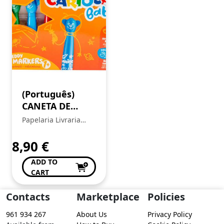
(Português)
CANETA DE
FELTRO
Papelaria Livraria
CARIOCA BABY
Central
TEDDY MARKER
8,90
€
42815
ADD TO
CART
Contacts
Marketplace
Policies
961 934 267
About Us
Privacy Policy