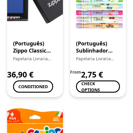
(Português)
(Português)
Zippo Classic
Sublinhador
Royal Blue
BeBold
Papelaria Livraria
Papelaria Livraria
Matte Zippo
Perfumado
Central
Central
Logo
NEWPEN Fruit
36,90
€
From
2,75
€
Edition
CHECK
CONDITIONED
OPTIONS