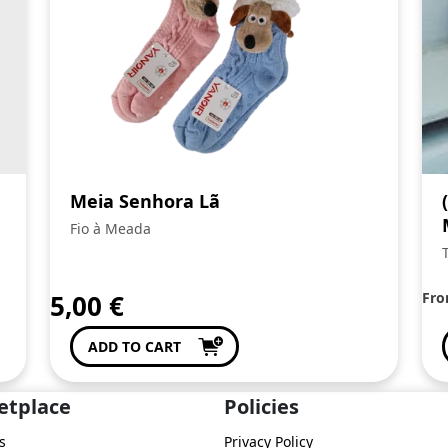
Meia Senhora Lã
Fio à Meada
5,00
€
Fr
ADD TO CART
etplace
Policies
s
Privacy Policy