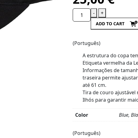
-
+
ADD TO CART
(Português)
A estrutura do copa tem
Etiqueta vermelha da Le
Informações de tamanho
traseira permite ajust
até 61 cm.
Tira de couro ajustável 
Ilhós para garantir mai
Color
Blue, Bl
Product
Details
(Português)