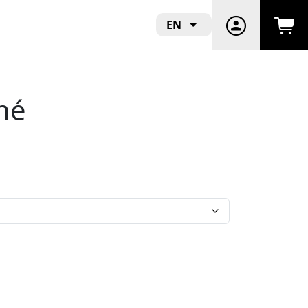
EN
oné