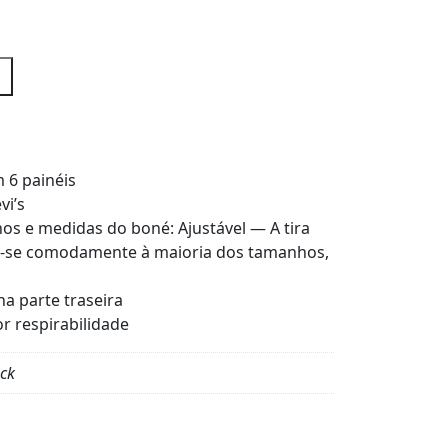
 6 painéis
vi’s
s e medidas do boné: Ajustável — A tira
ar-se comodamente à maioria dos tamanhos,
na parte traseira
or respirabilidade
ack