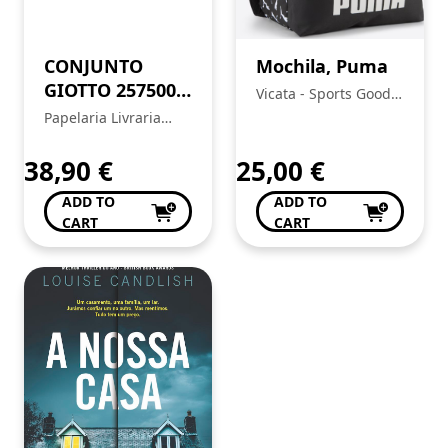
CONJUNTO
Mochila, Puma
GIOTTO 257500
Vicata - Sports Goods
CX C/90 INTENSE
Trading, Unipessoal
Papelaria Livraria
COLORS
Lda.:
Central
38,90
€
25,00
€
ADD TO
ADD TO
CART
CART