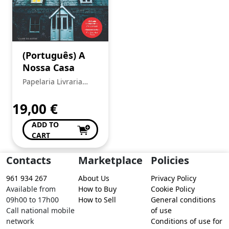
(Português) A
Nossa Casa
Papelaria Livraria
Central
19,00
€
ADD TO
CART
Contacts
Marketplace
Policies
961 934 267
About Us
Privacy Policy
Available from
How to Buy
Cookie Policy
09h00 to 17h00
How to Sell
General conditions
Call national mobile
of use
network
Conditions of use for