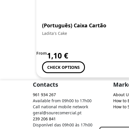
(Português) Caixa Cartão
Ladita's Cake
From
1,10
€
CHECK OPTIONS
Contacts
Mark
961 934 267
About U
Available from 09h00 to 17h00
How to 
Call national mobile network
How to S
geral@sourecomercial.pt
239 206 841
Disponível das 09h00 às 17h00