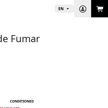
EN
 de Fumar
CONDITIONED
for your age