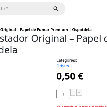
Original – Papel de Fumar Premium | Ospotdela
stador Original – Papel
dela
Categories:
Others
0,50
€
-
+
This product is not available 