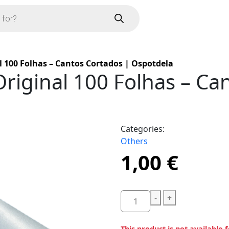
 100 Folhas – Cantos Cortados | Ospotdela
riginal 100 Folhas – Ca
Categories:
Others
1,00
€
-
+
This product is not available 