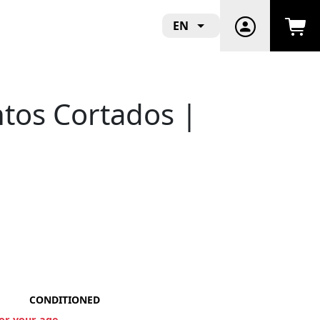
EN
ntos Cortados |
CONDITIONED
for your age