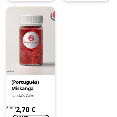
(Português)
Missanga
Ladita's Cake
From
2,70
€