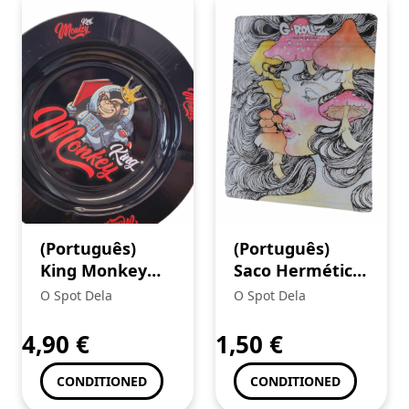
(Português)
(Português)
King Monkey
Saco Hermético
Cinzeiro (3)+
“Mushroom
O Spot Dela
O Spot Dela
Mortalhas
Lady” (G-ROLLZ)
Brown
4,90
€
1,50
€
CONDITIONED
CONDITIONED