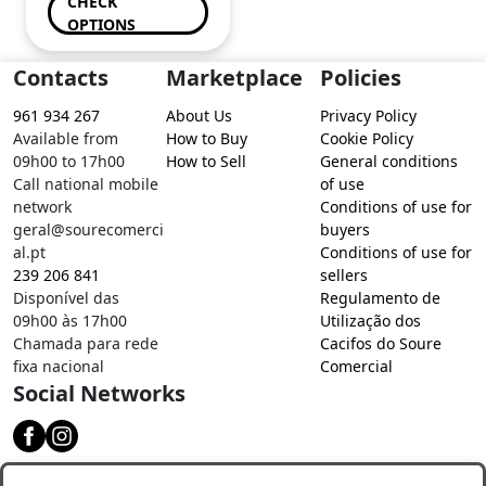
CHECK
OPTIONS
Contacts
Marketplace
Policies
961 934 267
About Us
Privacy Policy
Available from
How to Buy
Cookie Policy
09h00 to 17h00
How to Sell
General conditions
Call national mobile
of use
network
Conditions of use for
geral@sourecomerci
buyers
al.pt
Conditions of use for
239 206 841
sellers
Disponível das
Regulamento de
09h00 às 17h00
Utilização dos
Chamada para rede
Cacifos do Soure
fixa nacional
Comercial
Social Networks
Download our app