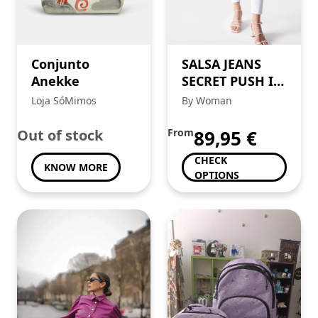
Conjunto
SALSA JEANS
Anekke
SECRET PUSH IN
SKINNY
Loja SóMimos
By Woman
Out of stock
From
89,95
€
CHECK
KNOW MORE
OPTIONS