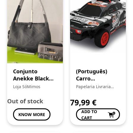
Conjunto
(Português)
Anekke Black
Carro
Deluxe
Telecomandado
Loja SóMimos
Papelaria Livraria
NINCORACERS
Central
AUDI RS Q E-
Out of stock
79,99
€
tron
ADD TO
KNOW MORE
CART