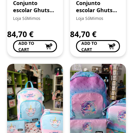
Conjunto
Conjunto
escolar Ghuts
escolar Ghuts
play
rainbow
Loja SóMimos
Loja SóMimos
84,70
€
84,70
€
ADD TO
ADD TO
CART
CART