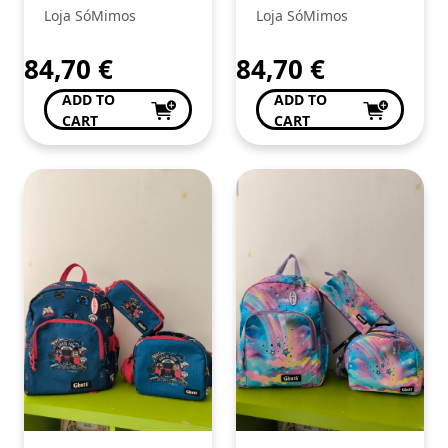
sereia
unicórnio
Loja SóMimos
Loja SóMimos
84,70
€
84,70
€
ADD TO
ADD TO
CART
CART