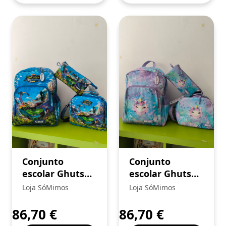
Conjunto
Conjunto
escolar Ghuts
escolar Ghuts
GH RACING 05
Aquadream 04
Loja SóMimos
Loja SóMimos
86,70
€
86,70
€