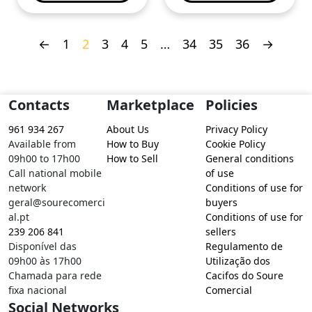
←
1
2
3
4
5
…
34
35
36
→
Contacts
Marketplace
Policies
961 934 267
About Us
Privacy Policy
Available from
How to Buy
Cookie Policy
09h00 to 17h00
How to Sell
General conditions
Call national mobile
of use
network
Conditions of use for
geral@sourecomerci
buyers
al.pt
Conditions of use for
239 206 841
sellers
Disponível das
Regulamento de
09h00 às 17h00
Utilização dos
Chamada para rede
Cacifos do Soure
fixa nacional
Comercial
Social Networks