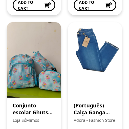
ADD TO
ADD TO
CART
CART
Conjunto
(Português)
escolar Ghuts
Calça Ganga
Pop Bears 01
Senhora
Loja SóMimos
Adora - Fashion Store