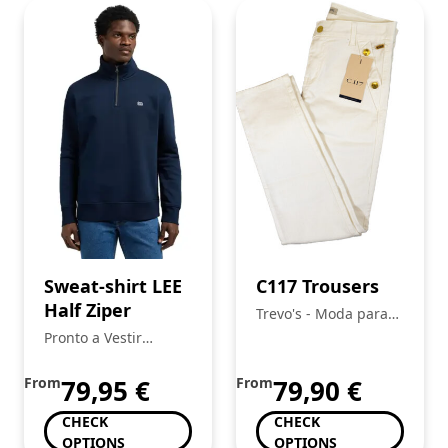
Sweat-shirt LEE
C117 Trousers
Half Ziper
Trevo's - Moda para
toda a Familia
Pronto a Vestir
Mickstar
From
79,95
€
From
79,90
€
CHECK
CHECK
OPTIONS
OPTIONS