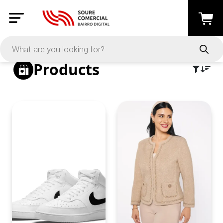
PRICE
Products
-
Apply
On Sale
In Stock
CATEGORIES
Artesanato
(152)
Calçado
(47)
Costura e Trabalhos Manuais
(73)