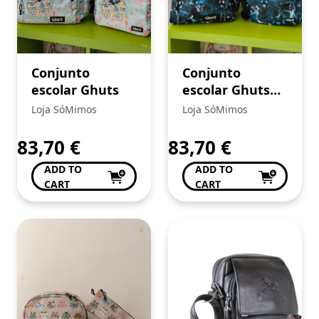
Conjunto
Conjunto
escolar Ghuts
escolar Ghuts
match up 19
Loja SóMimos
Loja SóMimos
83,70
€
83,70
€
ADD TO
ADD TO
CART
CART