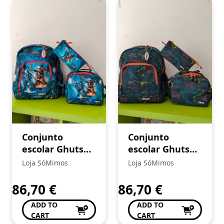
Conjunto
Conjunto
escolar Ghuts
escolar Ghuts
plazy zone 07
dino crew 06
Loja SóMimos
Loja SóMimos
86,70
€
86,70
€
ADD TO
ADD TO
CART
CART