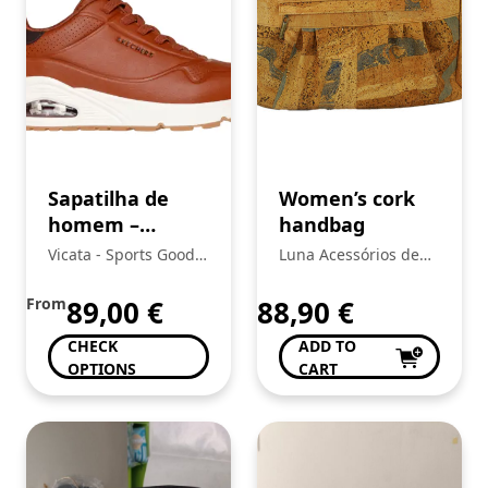
Sapatilha de
Women’s cork
homem –
handbag
Skechers
Vicata - Sports Goods
Luna Acessórios de
Trading, Unipessoal
Moda
Lda.:
From
89,00
€
88,90
€
CHECK
ADD TO
OPTIONS
CART