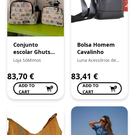
Conjunto
Bolsa Homem
escolar Ghuts
Cavalinho
meow mix 12
Loja SóMimos
Luna Acessórios de
Moda
83,70
€
83,41
€
ADD TO
ADD TO
CART
CART