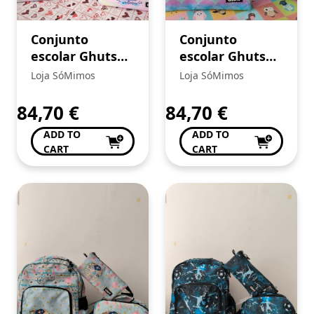
Conjunto
Conjunto
escolar Ghuts
escolar Ghuts
Unicórnio 🦄
“Sereia” Lovely
Loja SóMimos
Loja SóMimos
Ocean
84,70
€
84,70
€
ADD TO
ADD TO
CART
CART