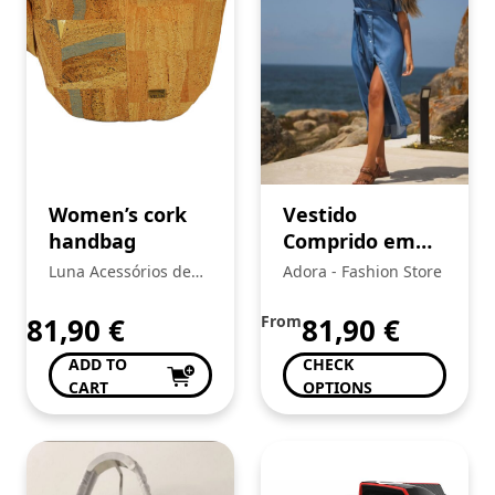
Women’s cork
Vestido
handbag
Comprido em
Ganga para
Luna Acessórios de
Adora - Fashion Store
Senhora
Moda
81,90
€
From
81,90
€
ADD TO
CHECK
CART
OPTIONS