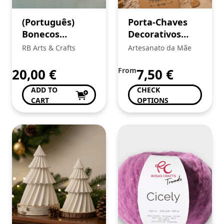
In Stock
(Português)
Porta-Chaves
Bonecos
Decorativos
STORES
Amigurumi
Artesanais
RB Arts & Crafts
Artesanato da Mãe
À Mesa Com...
(2)
Artes Mais
(49)
20,00
€
From
7,50
€
Artesanato da Mãe
(49)
ADD TO
CHECK
Artesaurium
(25)
CART
OPTIONS
Fotonoivos
(7)
Show more ...