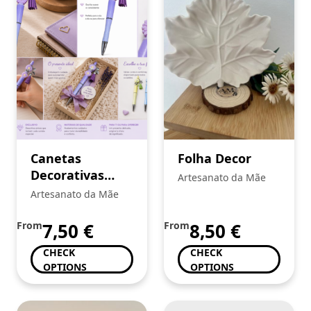
Canetas
Folha Decor
Decorativas
Artesanato da Mãe
Artesanais
Artesanato da Mãe
From
7,50
€
From
8,50
€
CHECK
CHECK
OPTIONS
OPTIONS