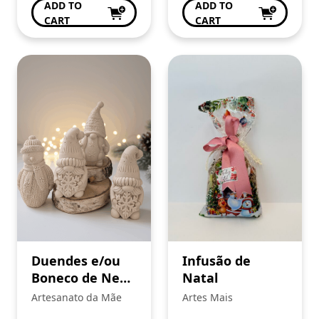
ADD TO
ADD TO
CART
CART
Duendes e/ou
Infusão de
Boneco de Neve
Natal
de Natal
Artesanato da Mãe
Artes Mais