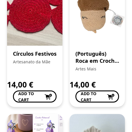
Círculos Festivos
(Português)
Roca em Croché
Artesanato da Mãe
para Bibe
Artes Mais
14,00
€
14,00
€
ADD TO
ADD TO
CART
CART