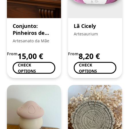
Conjunto:
Lã Cicely
Pinheiros de
Artesaurium
Inverno
Artesanato da Mãe
From
15,00
€
From
8,20
€
CHECK
CHECK
OPTIONS
OPTIONS