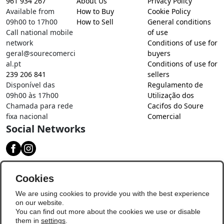
961 934 267
About Us
Privacy Policy
Available from
How to Buy
Cookie Policy
09h00 to 17h00
How to Sell
General conditions
Call national mobile
of use
network
Conditions of use for
geral@sourecomerci
buyers
al.pt
Conditions of use for
239 206 841
sellers
Disponível das
Regulamento de
09h00 às 17h00
Utilização dos
Chamada para rede
Cacifos do Soure
fixa nacional
Comercial
Social Networks
Download our app
Cookies
We are using cookies to provide you with the best experience
on our website.
You can find out more about the cookies we use or disable
them in
settings
.