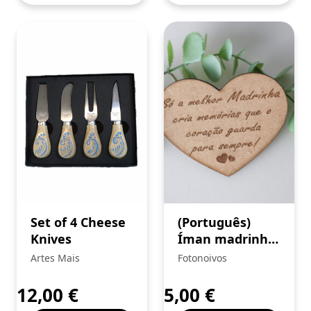
Set of 4 Cheese
(Português)
Knives
Íman madrinha
Coração
Artes Mais
Fotonoivos
12,00
€
5,00
€