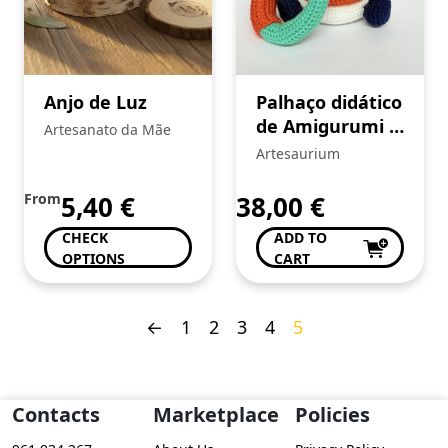
Anjo de Luz
Palhaço didático
de Amigurumi –
Artesanato da Mãe
crochê
Artesaurium
From
5,40
€
38,00
€
CHECK
ADD TO
OPTIONS
CART
←
1
2
3
4
5
Contacts
Marketplace
Policies