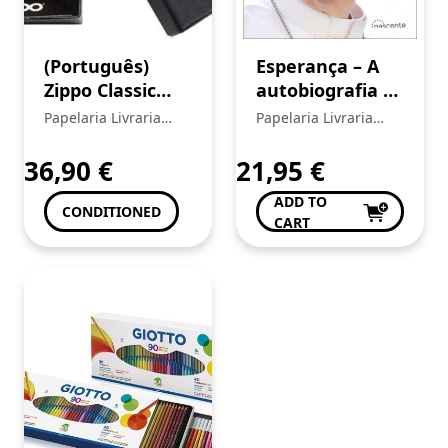
(Português)
Esperança – A
Zippo Classic
autobiografia –
Black Numero 8
Papa Francisco
Papelaria Livraria
Papelaria Livraria
Central
Central
36,90
€
21,95
€
ADD TO
CONDITIONED
CART