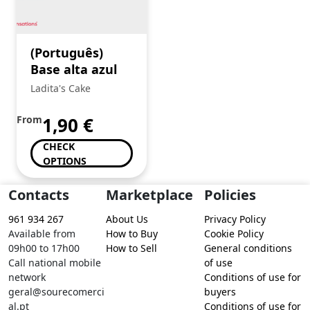
(Português)
Base alta azul
Ladita's Cake
From
1,90
€
CHECK
OPTIONS
Contacts
Marketplace
Policies
961 934 267
About Us
Privacy Policy
Available from
How to Buy
Cookie Policy
09h00 to 17h00
How to Sell
General conditions
Call national mobile
of use
network
Conditions of use for
geral@sourecomerci
buyers
al.pt
Conditions of use for