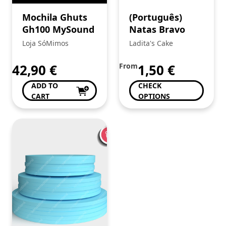
Mochila Ghuts
(Português)
Gh100 MySound
Natas Bravo
Loja SóMimos
Ladita's Cake
42,90
€
From
1,50
€
ADD TO
CHECK
CART
OPTIONS