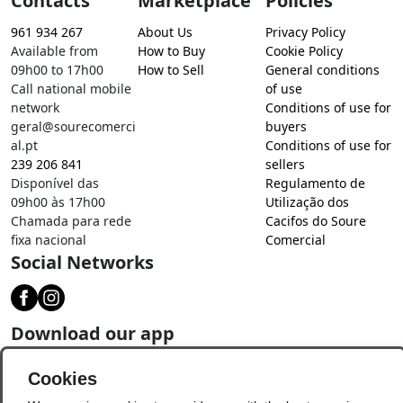
Contacts
Marketplace
Policies
961 934 267
About Us
Privacy Policy
Available from
How to Buy
Cookie Policy
09h00 to 17h00
How to Sell
General conditions
Call national mobile
of use
network
Conditions of use for
geral@sourecomerci
buyers
al.pt
Conditions of use for
239 206 841
sellers
Disponível das
Regulamento de
09h00 às 17h00
Utilização dos
Chamada para rede
Cacifos do Soure
fixa nacional
Comercial
Social Networks
Download our app
Cookies