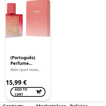
(Português)
Perfume
Menina
Bébé Sport-moda
Infantil
15,99
€
ADD TO
CART