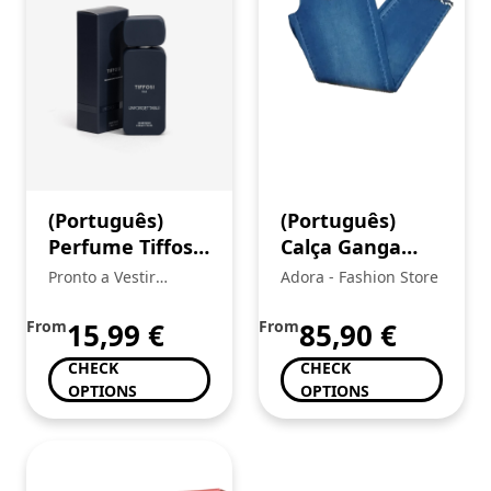
(Português)
(Português)
Perfume Tiffosi
Calça Ganga
Homem
Senhora
Pronto a Vestir
Adora - Fashion Store
Mickstar
From
15,99
€
From
85,90
€
CHECK
CHECK
OPTIONS
OPTIONS