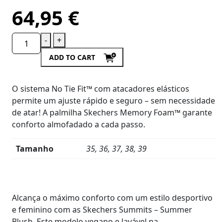
64,95
€
-
+
ADD TO CART
O sistema No Tie Fit™ com atacadores elásticos
permite um ajuste rápido e seguro – sem necessidade
de atar! A palmilha Skechers Memory Foam™ garante
conforto almofadado a cada passo.
Tamanho
35, 36, 37, 38, 39
Product
Details
Alcança o máximo conforto com um estilo desportivo
e feminino com as Skechers Summits – Summer
Blush. Este modelo vegano e lavável na