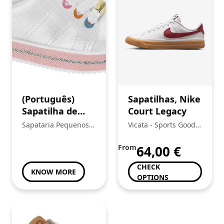
(Português)
Sapatilhas, Nike
Sapatilha de
Court Legacy
Menina
Sapataria Pequenos
Vicata - Sports Goods
Heróis
Trading, Unipessoal
Lda.:
From
64,00
€
CHECK
KNOW MORE
OPTIONS