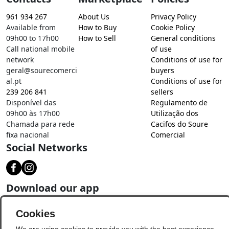
961 934 267
About Us
Privacy Policy
Available from
How to Buy
Cookie Policy
09h00 to 17h00
How to Sell
General conditions
Call national mobile
of use
network
Conditions of use for
geral@sourecomerci
buyers
al.pt
Conditions of use for
239 206 841
sellers
Disponível das
Regulamento de
09h00 às 17h00
Utilização dos
Chamada para rede
Cacifos do Soure
fixa nacional
Comercial
Social Networks
Download our app
Cookies