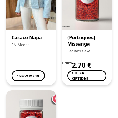
Casaco Napa
(Português)
Missanga
SN Modas
Ladita's Cake
From
2,70
€
CHECK
KNOW MORE
OPTIONS