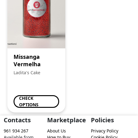
Missanga
Vermelha
Ladita's Cake
CHECK
OPTIONS
Contacts
Marketplace
Policies
961 934 267
About Us
Privacy Policy
Available from
How to Buy
Cookie Policy